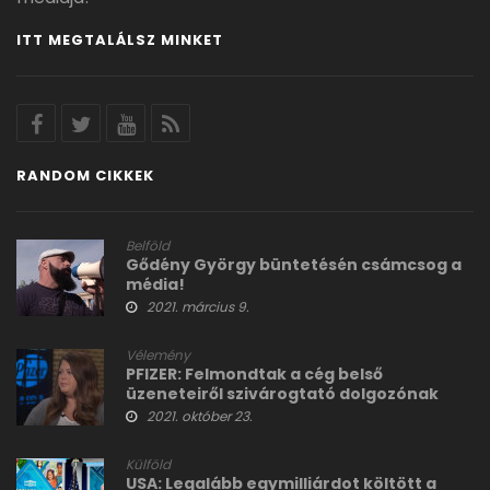
ITT MEGTALÁLSZ MINKET
RANDOM CIKKEK
Belföld
Gődény György büntetésén csámcsog a
média!
2021. március 9.
Vélemény
PFIZER: Felmondtak a cég belső
üzeneteiről szivárogtató dolgozónak
2021. október 23.
Külföld
USA: Legalább egymilliárdot költött a