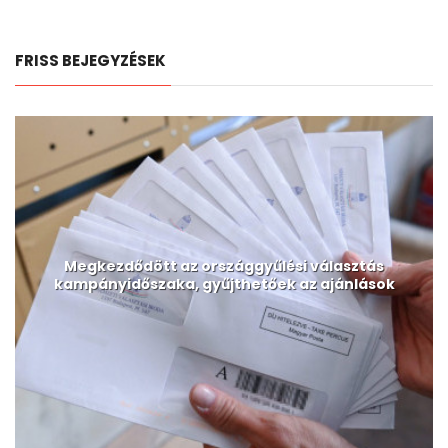
FRISS BEJEGYZÉSEK
Megkezdődött az országgyűlési választás
kampányidőszaka, gyűjthetőek az ajánlások