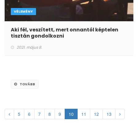
VÉLEMÉNY
Aki fél, veszített, mert onnantól képtelen
tisztán gondolkozni
2021. május 8.
TOVÁBB
5
6
7
8
9
10
11
12
13