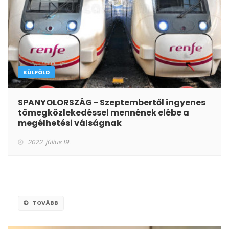
KÜLFÖLD
SPANYOLORSZÁG - Szeptembertől ingyenes
tömegközlekedéssel mennének elébe a
megélhetési válságnak
2022. július 19.
TOVÁBB