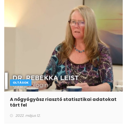
OLTÁSOK
A nőgyógyász riasztó statisztikai adatokat
tárt fel
2022. május 12.