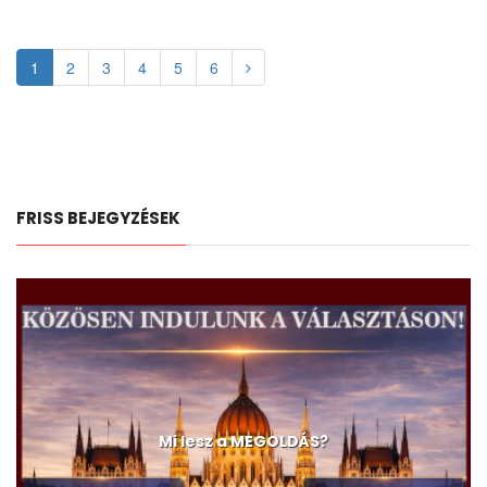
1
2
3
4
5
6
FRISS BEJEGYZÉSEK
Mi lesz a MEGOLDÁS?