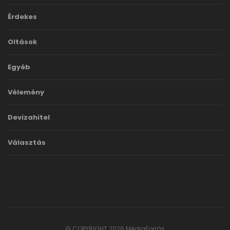
Érdekes
Oltások
Egyéb
Vélemény
Devizahitel
Választás
© COPYRIGHT 2026 MédiaForrás