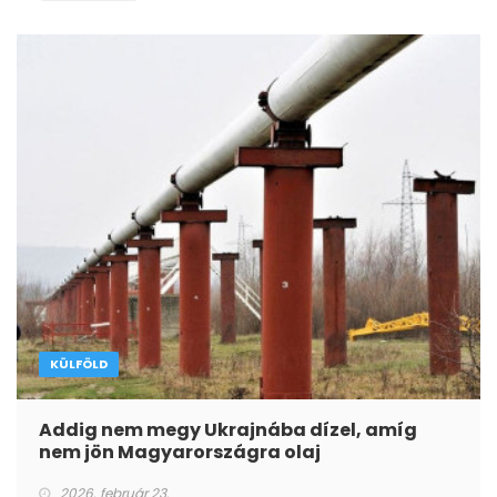
KÜLFÖLD
Addig nem megy Ukrajnába dízel, amíg
nem jön Magyarországra olaj
2026. február 23.