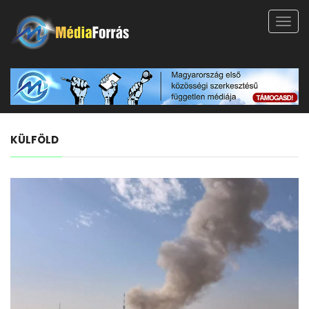
Toggl
navig
KÜLFÖLD