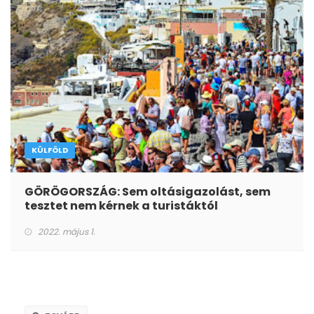
KÜLFÖLD
GÖRÖGORSZÁG: Sem oltásigazolást, sem
tesztet nem kérnek a turistáktól
2022. május 1.