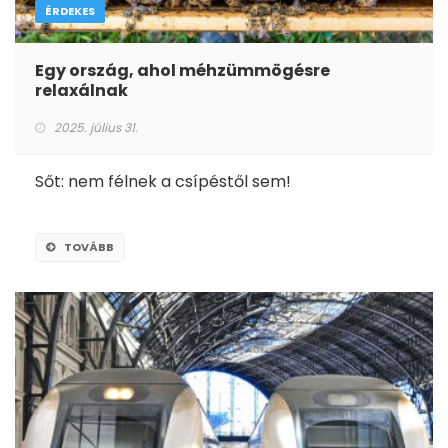
ÉRDEKES
Egy ország, ahol méhzümmögésre
relaxálnak
2025. július 31.
Sőt: nem félnek a csípéstől sem!
TOVÁBB