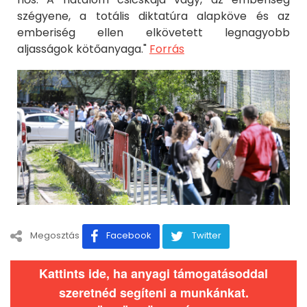
szégyene, a totális diktatúra alapköve és az
emberiség ellen elkövetett legnagyobb
aljasságok kötőanyaga."
Forrás
Megosztás
Facebook
Twitter
Kattints ide, ha anyagi támogatásoddal
szeretnéd segíteni a munkánkat.