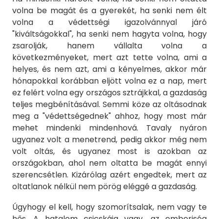
volna be magát és a gyerekét, ha senki nem élt
volna a védettségi igazolvánnyal járó
"kiváltságokkal", ha senki nem hagyta volna, hogy
zsarolják, hanem vállalta volna a
következményeket, mert azt tette volna, ami a
helyes, és nem azt, ami a kényelmes, akkor már
hónapokkal korábban eljött volna ez a nap, mert
ez felért volna egy országos sztrájkkal, a gazdaság
teljes megbénításával. Semmi köze az oltásodnak
meg a "védettségednek" ahhoz, hogy most már
mehet mindenki mindenhová. Tavaly nyáron
ugyanez volt a menetrend, pedig akkor még nem
volt oltás, és ugyanez most is azokban az
országokban, ahol nem oltatta be magát ennyi
szerencsétlen. Kizárólag azért engedtek, mert az
oltatlanok nélkül nem pörög eléggé a gazdaság.
Úgyhogy el kell, hogy szomorítsalak, nem vagy te
hős. A hatalom csicskája vagy, az emberiség