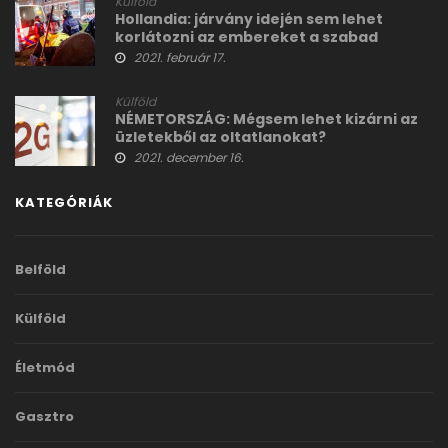
Külföld
Hollandia: járvány idején sem lehet
korlátozni az embereket a szabad
mozgásban
2021. február 17.
Külföld
NÉMETORSZÁG: Mégsem lehet kizárni az
üzletekből az oltatlanokat?
2021. december 16.
KATEGÓRIÁK
Belföld
Külföld
Életmód
Gasztro