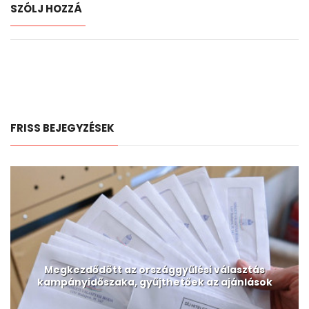
SZÓLJ HOZZÁ
FRISS BEJEGYZÉSEK
Megkezdődött az országgyűlési választás
kampányidőszaka, gyűjthetőek az ajánlások