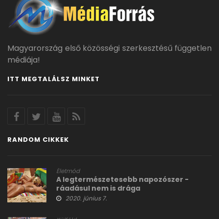
Magyarország első közösségi szerkesztésű független
médiája!
ITT MEGTALÁLSZ MINKET
RANDOM CIKKEK
Életmód
A legtermészetesebb napozószer -
ráadásul nem is drága
2020. június 7.