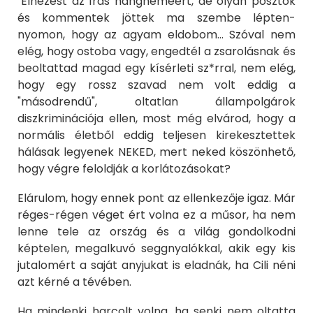
"Elnézést az írás hangneméért, de olyan posztok
és kommentek jöttek ma szembe lépten-
nyomon, hogy az agyam eldobom... Szóval nem
elég, hogy ostoba vagy, engedtél a zsarolásnak és
beoltattad magad egy kísérleti sz*rral, nem elég,
hogy egy rossz szavad nem volt eddig a
"másodrendű", oltatlan állampolgárok
diszkriminációja ellen, most még elvárod, hogy a
normális életből eddig teljesen kirekesztettek
hálásak legyenek NEKED, mert neked köszönhető,
hogy végre feloldják a korlátozásokat?
Elárulom, hogy ennek pont az ellenkezője igaz. Már
réges-régen véget ért volna ez a műsor, ha nem
lenne tele az ország és a világ gondolkodni
képtelen, megalkuvó seggnyalókkal, akik egy kis
jutalomért a saját anyjukat is eladnák, ha Cili néni
azt kérné a tévében.
Ha mindenki harcolt volna, ha senki nem oltatta