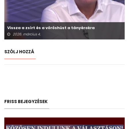
Vissza a zsírt és a vöröshúst a tányérokra
2026. március 4.
SZÓLJ HOZZÁ
FRISS BEJEGYZÉSEK