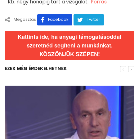
Kb. négy hónapig tart a vizsgálat.
Forrás
Megosztás
Facebook
Twitter
Kattints ide, ha anyagi támogatásoddal
szeretnéd segíteni a munkánkat.
KÖSZÖNJÜK SZÉPEN!
EZEK MÉG ÉRDEKELHETNEK