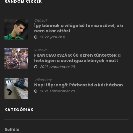
RANDOM CIKKEK
Oltások
Így bánnak a világelső teniszezővel, aki
nem akar oltást
2022. január 6.
Külföld
FRANCIAORSZÁG: 60 ezren tüntettek a
hétvégén a covid igazolványok miatt
2021. szeptember 26.
Vélemény
Napi töprengő: Párbeszéd a kórházban
2021. szeptember 20.
KATEGÓRIÁK
Belföld