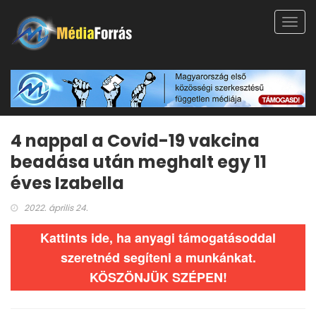
Toggl
navig
4 nappal a Covid-19 vakcina
beadása után meghalt egy 11
éves Izabella
2022. április 24.
Kattints ide, ha anyagi támogatásoddal
szeretnéd segíteni a munkánkat.
KÖSZÖNJÜK SZÉPEN!