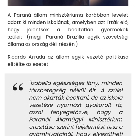
A Paraná állam minisztériuma korábban levelet
adott ki minden iskolának, amelyben azt írták elő,
hogy jelentsék a beoltatlan gyermekek
szüleit. (megj.: Paraná Brazília egyik szövetségi
állama az ország déli részén.)
Ricardo Arruda az állam egyik vezető politikusa
elítélte az esetet:
"Izabella egészséges lány, minden
társbetegség nélkül élt. A szülei
nem akarták beoltani, de az iskola
vezetése nyomást gyakorolt ​​rá,
azzal fenyegetőzve, hogy a
Paranái Államügyi Minisztérium
utasítása szerint feljelentést tesz a
gyámhivatalnál, hogy elveszítheti