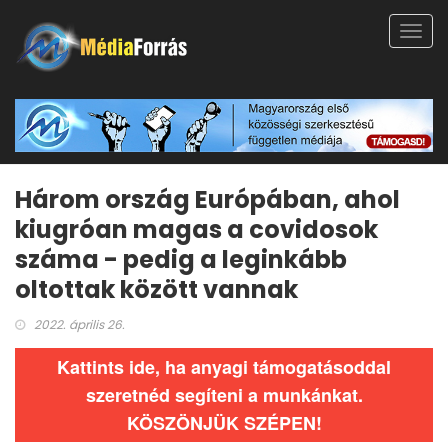
Toggl
navig
Három ország Európában, ahol
kiugróan magas a covidosok
száma - pedig a leginkább
oltottak között vannak
2022. április 26.
Kattints ide, ha anyagi támogatásoddal
szeretnéd segíteni a munkánkat.
KÖSZÖNJÜK SZÉPEN!