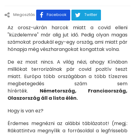
Megosztás
Facebook
Twitter
Az orosz-ukrán harcok miatt a covid elleni
"küzdelemre" már alig jut idő. Pedig olyan magas
számokat produkál egy-egy ország, ami miatt pár
hónapja még vészharangokat kongattak volna.
De ez most nincs. A világ nézi, ahogy Kínában
milliókat terrorizálnak pár covid pozitív teszt
miatt. Európa több országában a több tízezres
megbetegedés szám sem
hírérték.
Németország, Franciaország,
Olaszország áll a lista élén.
Hogy is van ez?
Érdemes megnézni az alábbi táblázatot! (megj.:
Rákattintva megnyílik a forrásoldal a legfrissebb