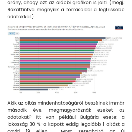
arány, ahogy ezt az alábbi grafikon is jelzi. (megj.:
Rákattintva megnyílik a forrásoldal a legfrissebb
adatokkal.)
Akik az oltás mindenhatóságáról beszélnek immár
második éve, megmagyaráznák ezeket az
adatokat? Itt van például Bulgária esete: a
lakosság 30 %-a kapott eddig legalább 1 oltást a
covid 19 ellen. Most sereghajtó az új