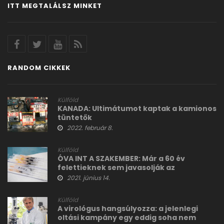
ITT MEGTALÁLSZ MINKET
RANDOM CIKKEK
Külföld
KANADA: Ultimátumot kaptak a kamionos
tüntetők
2022. február 8.
Külföld
ÓVA INT A SZAKEMBER: Már a 60 év
felettieknek sem javasolják az
AstraZeneca covid vakcináját
2021. június 14.
Külföld
A virológus hangsúlyozza: a jelenlegi
oltási kampány egy eddig soha nem