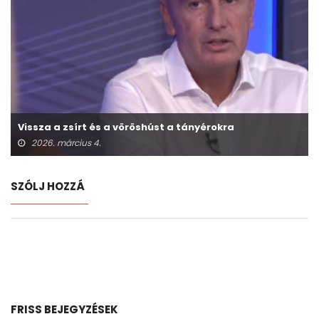
Vissza a zsírt és a vöröshúst a tányérokra
2026. március 4.
SZÓLJ HOZZÁ
FRISS BEJEGYZÉSEK