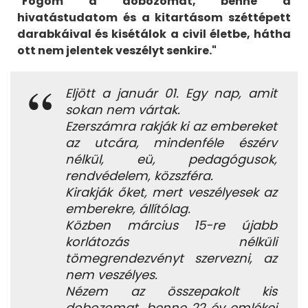
"Fogom a dobozomat, benne a
hivatástudatom és a kitartásom széttépett
darabkáival és kisétálok a civil életbe, hátha
ott nem jelentek veszélyt senkire."
Eljött a január 01. Egy nap, amit
sokan nem vártak.
Ezerszámra rakják ki az embereket
az utcára, mindenféle észérv
nélkül, eü, pedagógusok,
rendvédelem, közszféra.
Kirakják őket, mert veszélyesek az
emberekre, állítólag.
Közben március 15-re újabb
korlátozás nélküli
tömegrendezvényt szervezni, az
nem veszélyes.
Nézem az összepakolt kis
dobozomat, benne 22 év emlékei