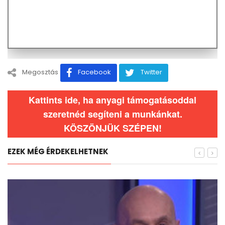
Megosztás
Facebook
Twitter
Kattints ide, ha anyagi támogatásoddal
szeretnéd segíteni a munkánkat.
KÖSZÖNJÜK SZÉPEN!
EZEK MÉG ÉRDEKELHETNEK