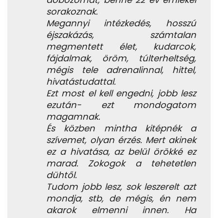
sorakoznak.
Megannyi intézkedés, hosszú
éjszakázás, számtalan
megmentett élet, kudarcok,
fájdalmak, öröm, túlterheltség,
mégis tele adrenalinnal, hittel,
hivatástudattal.
Ezt most el kell engedni, jobb lesz
ezután- ezt mondogatom
magamnak.
És közben mintha kitépnék a
szívemet, olyan érzés. Mert akinek
ez a hivatása, az belül örökké ez
marad. Zokogok a tehetetlen
dühtől.
Tudom jobb lesz, sok leszerelt azt
mondja, stb, de mégis, én nem
akarok elmenni innen. Ha