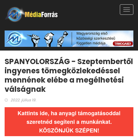
Toggl
navig
SPANYOLORSZÁG - Szeptembertől
ingyenes tömegközlekedéssel
mennének elébe a megélhetési
válságnak
2022. július 19.
Kattints ide, ha anyagi támogatásoddal
szeretnéd segíteni a munkánkat.
KÖSZÖNJÜK SZÉPEN!