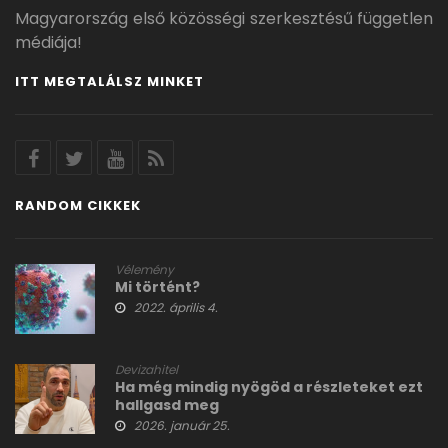
Magyarország első közösségi szerkesztésű független
médiája!
ITT MEGTALÁLSZ MINKET
RANDOM CIKKEK
Vélemény
Mi történt?
2022. április 4.
Devizahitel
Ha még mindig nyögöd a részleteket ezt
hallgasd meg
2026. január 25.