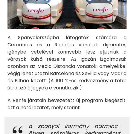
A Spanyolországba látogatók számára a
Cercanías és a Rodalies vonatok díjmentes
igénybe vételével könnyebb lesz eljutniuk a
városok külső részeire. Az igazán izgalmasak
azonban az Media Distancia vonatok, amelyekkel
végig lehet utazni Barcelona és Sevilla vagy Madrid
és Bilbao között. (A 100 %-os kedvezmény a több
útra szóló jegyekre vonatkozik.)
A Renfe járatain bevezetett új program kiegészíti
azt a határozatot, mely szerint
a spanyol kormány harminc-
ötven százalékos kedvezményt