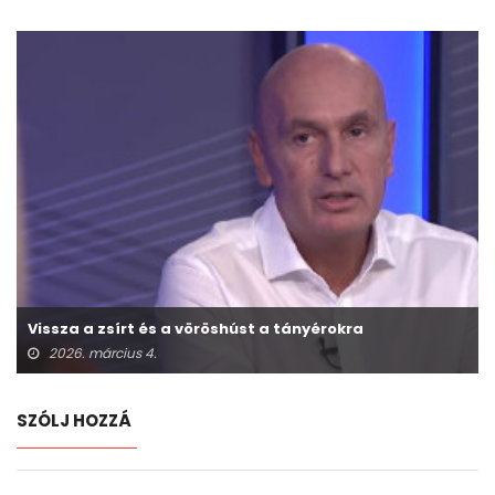
Vissza a zsírt és a vöröshúst a tányérokra
2026. március 4.
SZÓLJ HOZZÁ