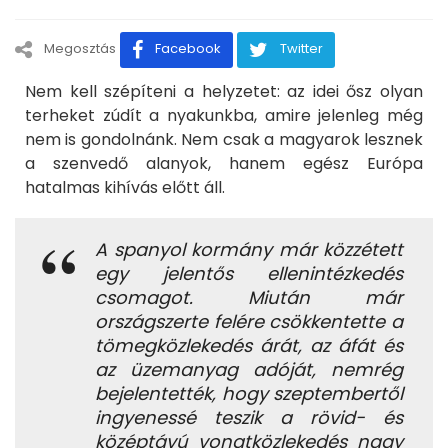
Megosztás
Facebook
Twitter
Nem kell szépíteni a helyzetet: az idei ősz olyan
terheket zúdít a nyakunkba, amire jelenleg még
nem is gondolnánk. Nem csak a magyarok lesznek
a szenvedő alanyok, hanem egész Európa
hatalmas kihívás előtt áll.
A spanyol kormány már közzétett
egy jelentős ellenintézkedés
csomagot. Miután már
országszerte felére csökkentette a
tömegközlekedés árát, az áfát és
az üzemanyag adóját, nemrég
bejelentették, hogy szeptembertől
ingyenessé teszik a rövid- és
középtávú vonatközlekedés nagy