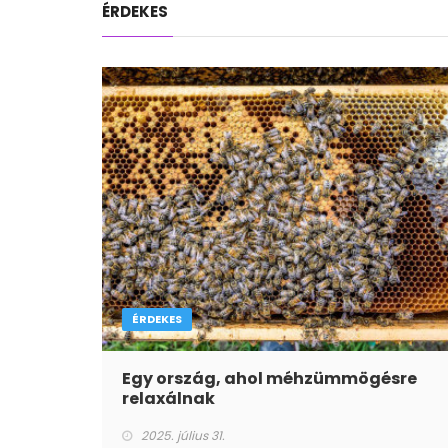
ÉRDEKES
ÉRDEKES
Egy ország, ahol méhzümmögésre
relaxálnak
2025. július 31.