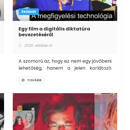
ÉRDEKES
Egy film a digitális diktatúra
bevezetéséről
2020. október 14.
A szomorú az, hogy ez nem egy jövőbeni
lehetőség, hanem a jelen korlátozó
eszköze.
TOVÁBB