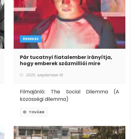
ÉRDEKES
Pár tucatnyi fiatalember irányítja,
hogy emberek százmilliói mire
figyeljenek. Normális ez?
2020. szeptember 18.
Filmajánló: The Social Dilemma (A
közösségi dilemma)
TOVÁBB