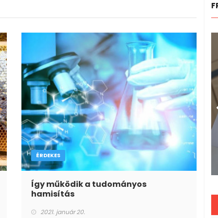
F
ÉRDEKES
Így működik a tudományos
hamisítás
2021. január 20.