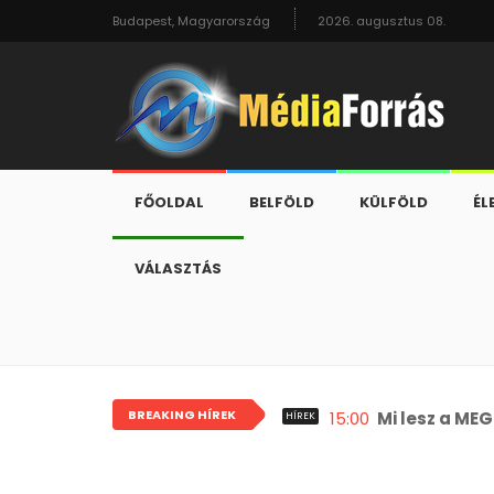
Budapest, Magyarország
2026. augusztus 08.
FŐOLDAL
BELFÖLD
KÜLFÖLD
ÉL
VÁLASZTÁS
BREAKING HÍREK
15:00
Mi lesz a ME
HÍREK