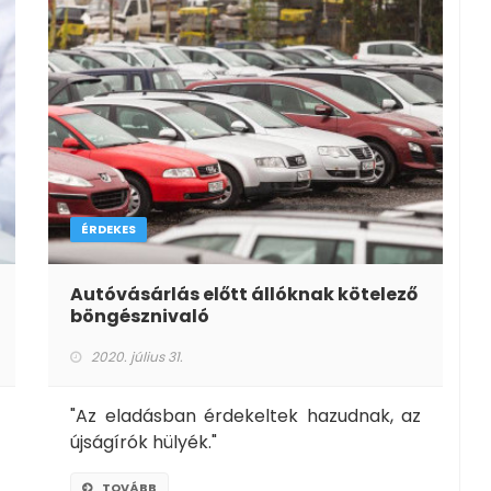
ÉRDEKES
Autóvásárlás előtt állóknak kötelező
böngésznivaló
2020. július 31.
"Az eladásban érdekeltek hazudnak, az
újságírók hülyék."
TOVÁBB