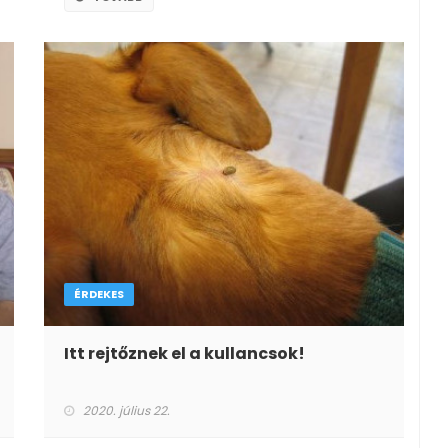
ÉRDEKES
Itt rejtőznek el a kullancsok!
2020. július 22.