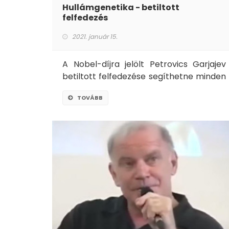
Hullámgenetika - betiltott
felfedezés
2021. január 15.
A Nobel-díjra jelölt Petrovics Garjajev
betiltott felfedezése segíthetne minden
betegség ellen.
TOVÁBB