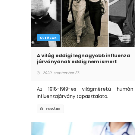
OLTÁSOK
A világ eddigi legnagyobb influenza
járványának eddig nem ismert
tapasztalatai
2020. szeptember 27.
Az 1918-1919-es világméretű humán
influenzajárvány tapasztalata.
TOVÁBB