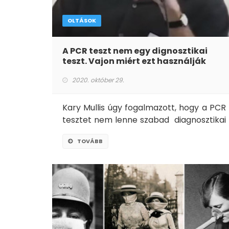
OLTÁSOK
A PCR teszt nem egy dignosztikai
teszt. Vajon miért ezt használják
világszerte?
2020. október 29.
Kary Mullis úgy fogalmazott, hogy a PCR
tesztet nem lenne szabad diagnosztikai
tesztként használni - hogy valaki pozitív
TOVÁBB
vagy negatív.