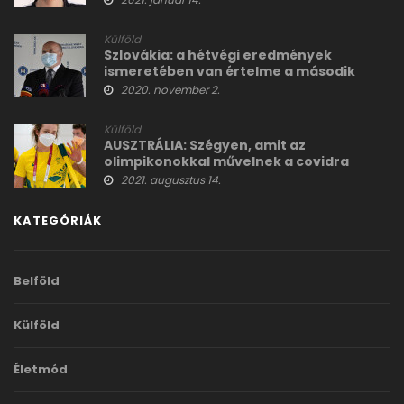
Külföld
Szlovákia: a hétvégi eredmények
ismeretében van értelme a második
országos tesztelésnek?
2020. november 2.
Külföld
AUSZTRÁLIA: Szégyen, amit az
olimpikonokkal művelnek a covidra
hivatkozva
2021. augusztus 14.
KATEGÓRIÁK
Belföld
Külföld
Életmód