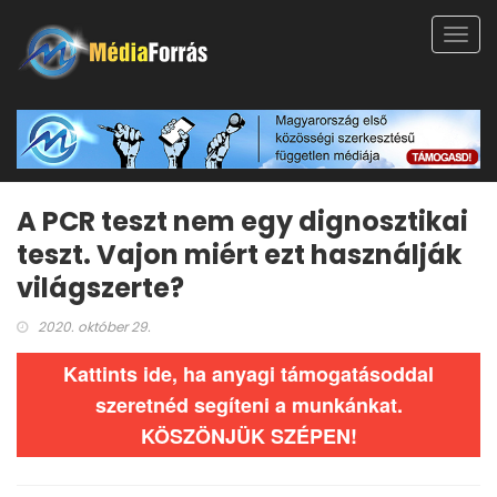
Toggl
navig
A PCR teszt nem egy dignosztikai
teszt. Vajon miért ezt használják
világszerte?
2020. október 29.
Kattints ide, ha anyagi támogatásoddal
szeretnéd segíteni a munkánkat.
KÖSZÖNJÜK SZÉPEN!