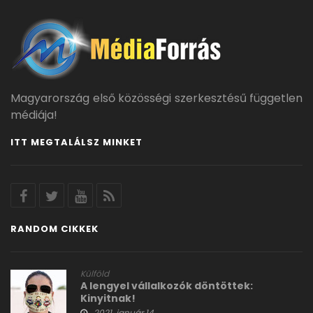
Magyarország első közösségi szerkesztésű független
médiája!
ITT MEGTALÁLSZ MINKET
RANDOM CIKKEK
Külföld
A lengyel vállalkozók döntöttek:
Kinyitnak!
2021. január 14.