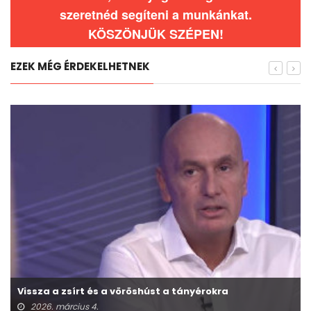
szeretnéd segíteni a munkánkat.
KÖSZÖNJÜK SZÉPEN!
EZEK MÉG ÉRDEKELHETNEK
Vissza a zsírt és a vöröshúst a tányérokra
2026. március 4.