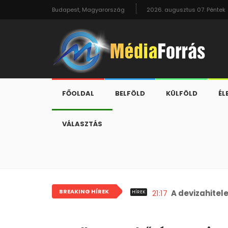
Budapest, Magyarország
2026. augusztus 07. Péntek
FŐOLDAL
BELFÖLD
KÜLFÖLD
ÉL
VÁLASZTÁS
BREAKING HÍREK
21:17
A devizahitel
HÍREK