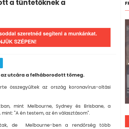
tt a tüntetőknek a
F
ásoddal szeretnéd segíteni a munkánkat.
NJÜK SZÉPEN!
 az utcára a felháborodott tömeg.
erte összegyűltek az ország koronavírus-oltási
okban, mint Melbourne, Sydney és Brisbane, a
 mint: "A én testem, az én választásom".
ottak, de Melbourne-ben a rendőrség több