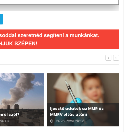
ásoddal szeretnéd segíteni a munkánkat.
NJÜK SZÉPEN!
Ijesztő adatok az MMR és
nról szól?
MMRV oltás utáni
A v
halálesetekről
ius 3.
2026. február 26.
2