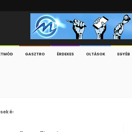
ETMÓD
GASZTRO
ÉRDEKES
OLTÁSOK
EGYÉB
esek és a C-630/23-as ügy