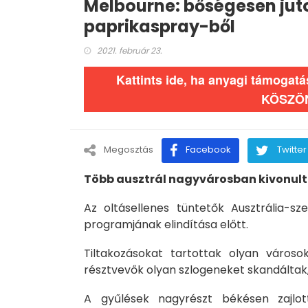
Melbourne: bőségesen juto
paprikaspray-ből
2021. február 23.
Kattints ide, ha anyagi támogat
KÖSZÖ
Megosztás
Facebook
Twitter
Több ausztrál nagyvárosban kivonult
Az oltásellenes tüntetők Ausztrália-sz
programjának elindítása előtt.
Tiltakozásokat tartottak olyan város
résztvevők olyan szlogeneket skandáltak,
A gyűlések nagyrészt békésen zajl