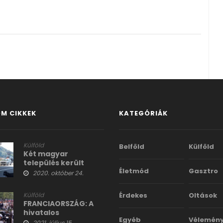
M CIKKEK
KATEGÓRIÁK
Külföld
Belföld
Külföld
Két magyar
település került
Életmód
Gasztro
vesztegzár alá
2020. október 24.
Külföld
Érdekes
Oltások
FRANCIAORSZÁG: A
hivatalos
Egyéb
Vélemén
képsorokon nyoma
2021. július 15.