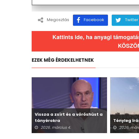
Megosztás
Facebook
Twitter
Kattints ide, ha anyagi támogat
KÖSZÖ
EZEK MÉG ÉRDEKELHETNEK
Vissza a zsírt és a vöröshúst a
tányérokra
Tényleg Irá
2026. március 4.
2026. márc