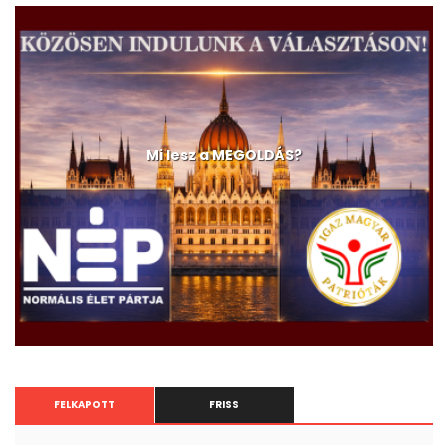
A devizahitelesek és a C-630/23-as ügy
Mi lesz a MEGOLDÁS?
FELKAPOTT
FRISS