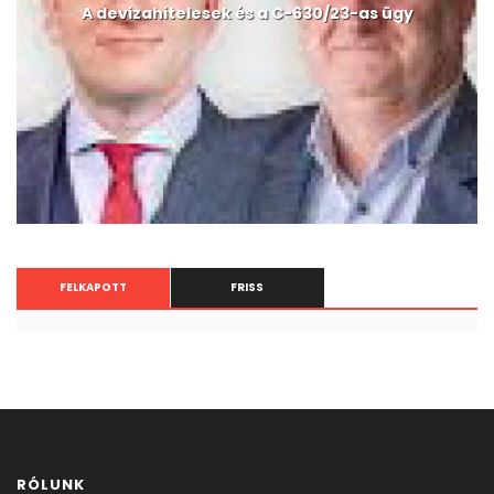
Megkezdődött az országgyűlési választás
kampányidőszaka, gyűjthetőek az ajánlások
FELKAPOTT
FRISS
RÓLUNK