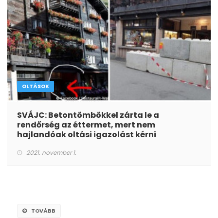
OLTÁSOK
SVÁJC: Betontömbökkel zárta le a
rendőrség az éttermet, mert nem
hajlandóak oltási igazolást kérni
2021. november 1.
TOVÁBB