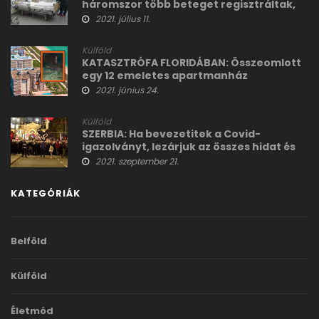
háromszor több beteget regisztráltak,
mint ami a valóság!
2021. július 11.
Külföld
KATASZTRÓFA FLORIDÁBAN: Összeomlott
egy 12 emeletes apartmanház
2021. június 24.
Külföld
SZERBIA: Ha bevezetitek a Covid-
igazolványt, lezárjuk az összes hidat és
főútvonalakat!
2021. szeptember 21.
KATEGÓRIÁK
Belföld
Külföld
Életmód