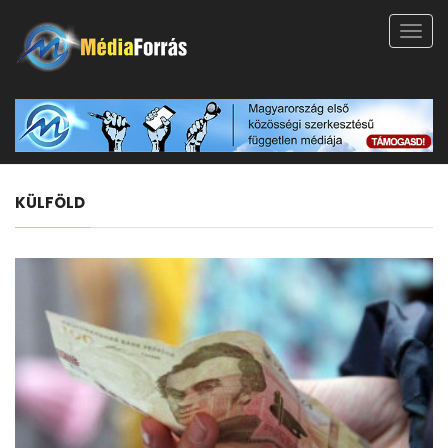
Toggl
navig
KÜLFÖLD