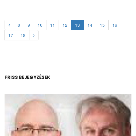
8
9
10
11
12
13
14
15
16
17
18
FRISS BEJEGYZÉSEK