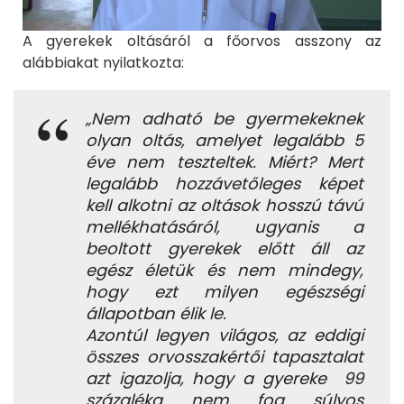
A gyerekek oltásáról a főorvos asszony az
alábbiakat nyilatkozta:
„Nem adható be gyermekeknek
olyan oltás, amelyet legalább 5
éve nem teszteltek. Miért? Mert
legalább hozzávetőleges képet
kell alkotni az oltások hosszú távú
mellékhatásáról, ugyanis a
beoltott gyerekek előtt áll az
egész életük és nem mindegy,
hogy ezt milyen egészségi
állapotban élik le.
Azontúl legyen világos, az eddigi
összes orvosszakértői tapasztalat
azt igazolja, hogy a gyereke 99
százaléka nem fog súlyos