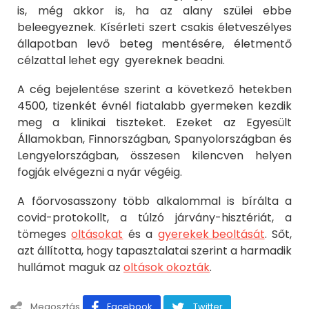
is, még akkor is, ha az alany szülei ebbe
beleegyeznek. Kísérleti szert csakis életveszélyes
állapotban levő beteg mentésére, életmentő
célzattal lehet egy gyereknek beadni.
A cég bejelentése szerint a következő hetekben
4500, tizenkét évnél fiatalabb gyermeken kezdik
meg a klinikai tiszteket. Ezeket az Egyesült
Államokban, Finnországban, Spanyolországban és
Lengyelországban, összesen kilencven helyen
fogják elvégezni a nyár végéig.
A főorvosasszony több alkalommal is bírálta a
covid-protokollt, a túlzó járvány-hisztériát, a
tömeges
oltásokat
és a
gyerekek beoltását
. Sőt,
azt állította, hogy tapasztalatai szerint a harmadik
hullámot maguk az
oltások okozták
.
Megosztás
Facebook
Twitter