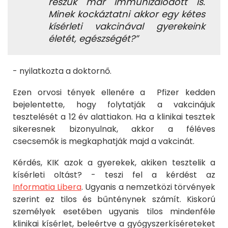
részük már immunizálódott is.
Minek kockáztatni akkor egy kétes
kísérleti vakcinával gyerekeink
életét, egészségét?”
- nyilatkozta a doktornő.
Ezen orvosi tények ellenére a Pfizer kedden
bejelentette, hogy folytatják a vakcinájuk
tesztelését a 12 év alattiakon. Ha a klinikai tesztek
sikeresnek bizonyulnak, akkor a féléves
csecsemők is megkaphatják majd a vakcinát.
Kérdés, KIK azok a gyerekek, akiken tesztelik a
kísérleti oltást? - teszi fel a kérdést az
Informatia Libera
. Ugyanis a nemzetközi törvények
szerint ez tilos és bűnténynek számít. Kiskorú
személyek esetében ugyanis tilos mindenféle
klinikai kísérlet, beleértve a gyógyszerkíséreteket