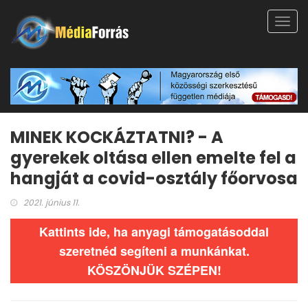
Toggl
navig
MINEK KOCKÁZTATNI? - A
gyerekek oltása ellen emelte fel a
hangját a covid-osztály főorvosa
2021. június 11.
Kattints ide, ha anyagi támogatásoddal
szeretnéd segíteni a munkánkat.
KÖSZÖNJÜK SZÉPEN!