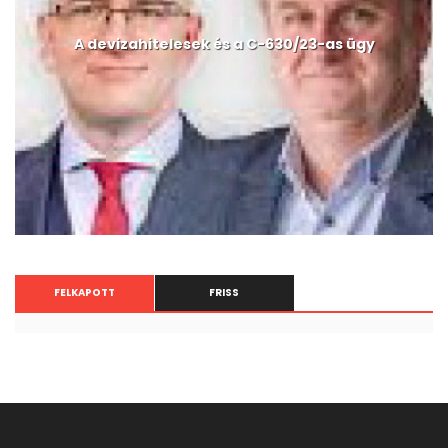
A devizahitelesek és a C-630/23-as ügy
FELKAPOTT
FRISS