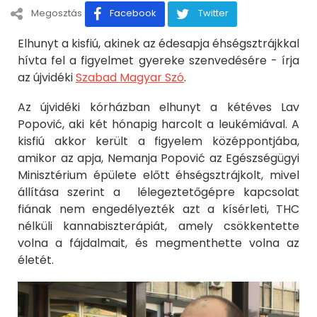
Megosztás
Facebook
Twitter
Elhunyt a kisfiú, akinek az édesapja éhségsztrájkkal
hívta fel a figyelmet gyereke szenvedésére - írja
az újvidéki
Szabad Magyar Szó
.
Az újvidéki kórházban elhunyt a kétéves Lav
Popović, aki két hónapig harcolt a leukémiával. A
kisfiú akkor került a figyelem középpontjába,
amikor az apja, Nemanja Popović az Egészségügyi
Minisztérium épülete előtt éhségsztrájkolt, mivel
állítása szerint a lélegeztetőgépre kapcsolat
fiának nem engedélyezték azt a kísérleti, THC
nélküli kannabiszterápiát, amely csökkentette
volna a fájdalmait, és megmenthette volna az
életét.