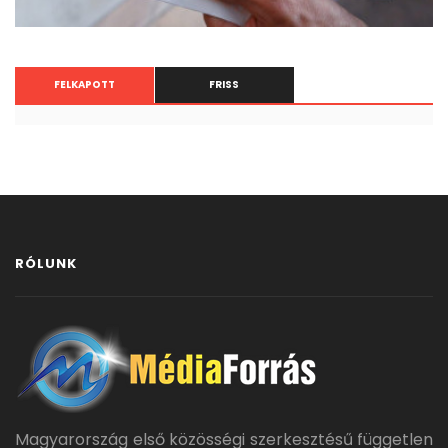
FELKAPOTT
FRISS
RÓLUNK
Magyarország első közösségi szerkesztésű független