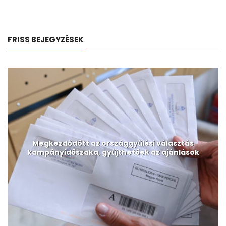
FRISS BEJEGYZÉSEK
Megkezdődött az országgyűlési választás
kampányidőszaka, gyűjthetőek az ajánlások