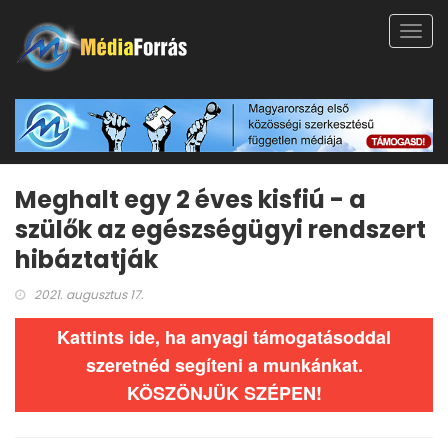
Toggl
navig
Meghalt egy 2 éves kisfiú - a
szülők az egészségügyi rendszert
hibáztatják
2021. augusztus 17.
Kattints ide, ha anyagi támogatásoddal
szeretnéd segíteni a munkánkat.
KÖSZÖNJÜK SZÉPEN!