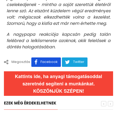
cselekedjenek - mintha a saját szerettük életéről
lenne szó. Az elszánt küzdelem végül eredményes
volt: mégiscsak elkezdhették volna a kezelést.
Szomorú, hogy a kisfia ezt már nem érhette meg.
A nagypapa reakciója kapcsán pedig talán
felébred a lelkiismerete azoknak, akik felelősek a
döntés halogatásában.
Megosztás
Facebook
Twitter
Kattints ide, ha anyagi támogatásoddal
szeretnéd segíteni a munkánkat.
KÖSZÖNJÜK SZÉPEN!
EZEK MÉG ÉRDEKELHETNEK