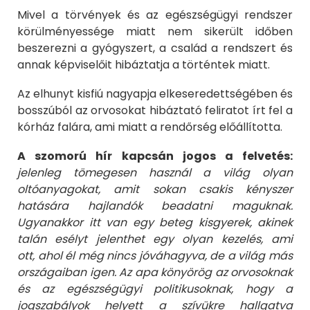
Mivel a törvények és az egészségügyi rendszer
körülményessége miatt nem sikerült időben
beszerezni a gyógyszert, a család a rendszert és
annak képviselőit hibáztatja a történtek miatt.
Az elhunyt kisfiú nagyapja elkeseredettségében és
bosszúból az orvosokat hibáztató feliratot írt fel a
kórház falára, ami miatt a rendőrség előállította.
A szomorú hír kapcsán jogos a felvetés:
jelenleg tömegesen használ a világ olyan
oltóanyagokat, amit sokan csakis kényszer
hatására hajlandók beadatni maguknak.
Ugyanakkor itt van egy beteg kisgyerek, akinek
talán esélyt jelenthet egy olyan kezelés, ami
ott, ahol él még nincs jóváhagyva, de a világ más
országaiban igen. Az apa könyörög az orvosoknak
és az egészségügyi politikusoknak, hogy a
jogszabályok helyett a szívükre hallgatva