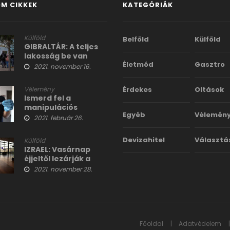
M CIKKEK
KATEGÓRIÁK
Külföld
Belföld
Külföld
GIBRALTÁR: A teljes
lakosság be van
Életmód
Gasztro
oltva, mégis
2021. november 16.
drasztikusan nő az
esetszám
Vélemény
Érdekes
Oltások
Ismerd fel a
manipulációs
Egyéb
Vélemén
technikákat
2021. február 26.
Devizahitel
Választá
Külföld
IZRAEL: Vasárnap
éjjeltől lezárják a
határokat
2021. november 28.
Főoldal
Adatvédelem