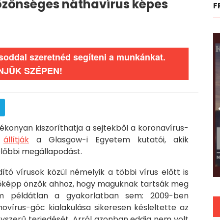
 közönséges náthavírus képes
F
ásoddal szeretnéd segíteni a munkánkat.
NJÜK SZÉPEN!
konyan kiszoríthatja a sejtekből a koronavírus-
–
állítják
a Glasgow-i Egyetem kutatói, akik
előbbi megállapodást.
ító vírusok közül némelyik a többi vírus előtt is
ellőképp önzők ahhoz, hogy maguknak tartsák meg
em példátlan a gyakorlatban sem: 2009-ben
vírus-góc kialakulása sikeresen késleltette az
ányszerű terjedését. Arról azonban eddig nem volt