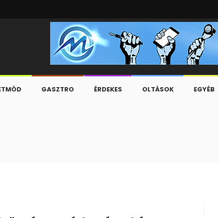
ETMÓD
GASZTRO
ÉRDEKES
OLTÁSOK
EGYÉB
k csalásai