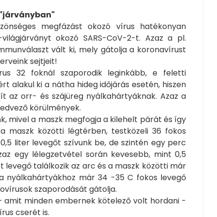
 "járványban"
közönséges megfázást okozó vírus hatékonyan
s-világjárványt okozó SARS-CoV-2-t. Azaz a pl.
mmunválaszt vált ki, mely gátolja a koronavírust
rveink sejtjeit!
rus 32 foknál szaporodik leginkább, e feletti
 alakul ki a nátha hideg időjárás esetén, hiszen
sít az orr- és szájüreg nyálkahártyáknak. Azaz a
kedvező körülmények.
k, mivel a maszk megfogja a kilehelt párát és így
a maszk közötti légtérben, testközeli 36 fokos
 0,5 liter levegőt szívunk be, de szintén egy perc
zaz egy lélegzetvétel során kevesebb, mint 0,5
tt levegő találkozik az arc és a maszk közötti már
y a nyálkahártyákhoz már 34 -35 C fokos levegő
inovírusok szaporodását gátolja.
- amit minden embernek kötelező volt hordani -
rus cserét is.