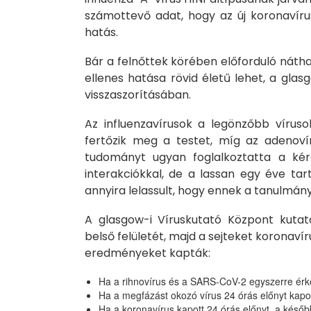
számottevő adat, hogy az új koronavíru
hatás.
Bár a felnőttek körében előforduló nátha
ellenes hatása rövid életű lehet, a gla
visszaszorításában.
Az influenzavírusok a legönzőbb víruso
fertőzik meg a testet, míg az adenoví
tudományt ugyan foglalkoztatta a kér
interakciókkal, de a lassan egy éve tar
annyira lelassult, hogy ennek a tanulmány
A glasgow-i Víruskutató Központ kutat
belső felületét, majd a sejteket koronaví
eredményeket kapták:
Ha a rihnovírus és a SARS-CoV-2 egyszerre érke
Ha a megfázást okozó vírus 24 órás előnyt kapot
Ha a koronavírus kapott 24 órás előnyt, a később 