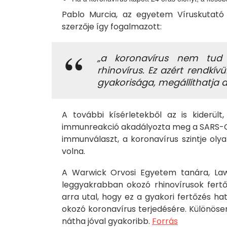
Pablo Murcia, az egyetem Víruskutató
szerzője így fogalmazott:
„a koronavírus nem tud e
rhinovírus. Ez azért rendkí
gyakorisága, megállíthatja a
A további kísérletekből az is kiderült,
immunreakció akadályozta meg a SARS-Co
immunválaszt, a koronavírus szintje oly
volna.
A Warwick Orvosi Egyetem tanára, La
leggyakrabban okozó rhinovírusok fert
arra utal, hogy ez a gyakori fertőzés ha
okozó koronavírus terjedésére. Különösen
nátha jóval gyakoribb.
Forrás