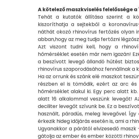
A kötelező maszkviselés felelőssége a
Tehát a kutatók állítása szerint a 
kiszoríthatja a sejtekből a koronavíru
náthát okozó rhinovírus fertőzés olyan i
abban,hogy az meg tudja fertőzni légzősze
Azt viszont tudni kell, hogy a rhinoví
hőmérséklet esetén már nem igazán! Ezért
a beszívott levegő állandó hűtést bizto
rhinovírus szaporodásához fennállnak a 
Ha az orrunk és szánk elé maszkot teszün
részben el is tömődik, ezért az arc és 
hőmérséklet alakul ki. Egy perc alatt kb.
alatt 16 alkalommal veszünk levegőt! A
deciliter levegőt szívunk be. Ez a beszívo
használt, páradús, meleg levegővel. Íg
érkezik hideg időjárás esetén is, ami a rh
Ugyanakkor a párától elvizesedő maszk 
gátolja az ember és ember közötti rhinoví