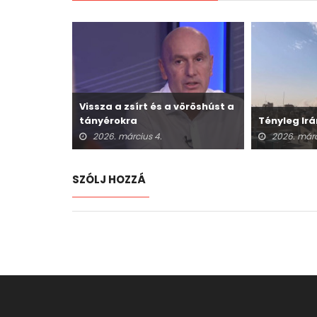
Vissza a zsírt és a vöröshúst a
tányérokra
Tényleg Irá
2026. március 4.
2026. márc
SZÓLJ HOZZÁ