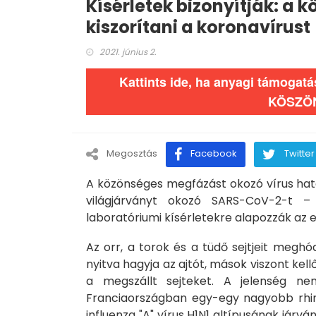
Kísérletek bizonyítják: a
kiszorítani a koronavírust
2021. június 2.
Kattints ide, ha anyagi támogat
KÖSZÖ
Megosztás
Facebook
Twitter
A közönséges megfázást okozó vírus haté
világjárványt okozó SARS-CoV-2-t 
laboratóriumi kísérletekre alapozzák az 
Az orr, a torok és a tüdő sejtjeit meghód
nyitva hagyja az ajtót, mások viszont k
a megszállt sejteket. A jelenség n
Franciaországban egy-egy nagyobb rhino
influenza "A" vírus H1N1 altípusának járv