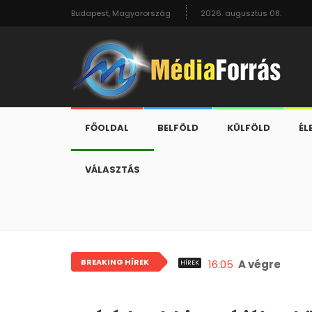
Budapest, Magyarország
2026. augusztus 08.
FŐOLDAL
BELFÖLD
KÜLFÖLD
ÉL
VÁLASZTÁS
BREAKING HÍREK
16:05
A végrehajtó
HÍREK