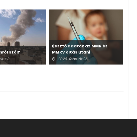
Ijesztő adatok az MMR és
nról szól?
MMRV oltás utáni
A v
halálesetekről
ius 3.
2026. február 26.
2