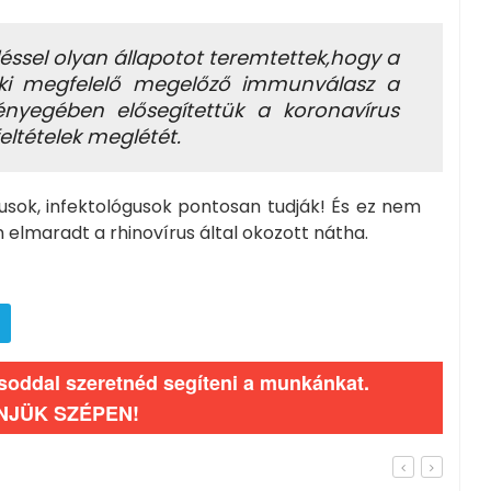
éssel olyan állapotot teremtettek,hogy a
 ki megfelelő megelőző immunválasz a
ényegében elősegítettük a koronavírus
ltételek meglétét.
ógusok, infektológusok pontosan tudják! És ez nem
n elmaradt a rhinovírus által okozott nátha.
ásoddal szeretnéd segíteni a munkánkat.
NJÜK SZÉPEN!