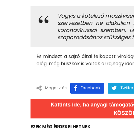
Vagyis a kötelező maszkvisel
szervezetben ne alakuljon
koronavírussal szemben. L
szaporodásához szükséges fe
És mindezt a sajtó által felkapott virol
elég: még büszkék is voltak arra,hogy idé
Megosztás
Facebook
Twitter
Kattints ide, ha anyagi támogat
KÖSZÖ
EZEK MÉG ÉRDEKELHETNEK