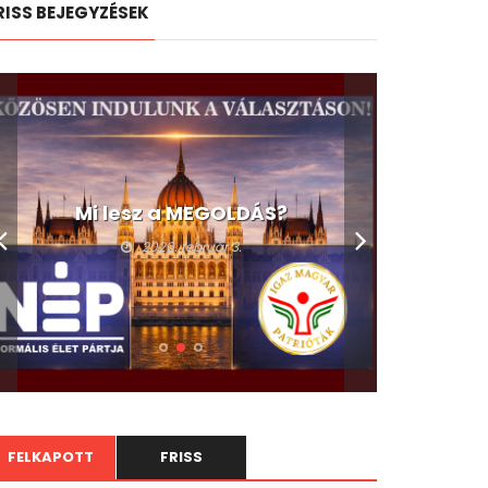
RISS BEJEGYZÉSEK
A devizahitelesek és a C-
630/23-as ügy
2026. február 2.
FELKAPOTT
FRISS