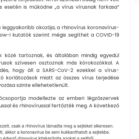
s esetén is működne „a vírus vírusnak farkasa”
 leggyakoribb okozója, a rhinovírus koronavírus-
sgow-i kutatók szerint mégis segíthet a COVID-19
k közé tartoznak, és általában mindig egyedül
rusok szívesen osztoznak más kórokozókkal. A
dés, hogy áll a SARS-CoV-2 ezekkel a vírus-
tó korlátozások miatt az összes vírus terjedése
ozása szinte ellehetetlenült.
ócsoportja modellezte az emberi légzőszervek
russal és rhinovírussal fertőzték meg. A következő
zett, csak a rhinovírus támadta meg a sejteket sikeresen.
t, akkor a koronavírus be sem kukkanthatott a sejtekbe.
érkező rhinovírus kitakarította azokat a sejtből.