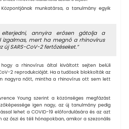
 Központjának munkatársa, a tanulmány egyik
lterjedni, annyira erősen gátolja a
vül izgalmas, mert ha megnő a rhinovírus
z új SARS-CoV-2 fertőzéseket.”
 hogy a rhinovírus által kiváltott sejten belüli
V-2 reprodukcióját. Ha a tudósok blokkolták az
an nagyra nőtt, mintha a rhinovírus ott sem lett
wrence Young szerint a közönséges megfázást
őzőképessége igen nagy, az új tanulmány pedig
tással lehet a COVID-19 előfordulására és az azt
 az őszi és téli hónapokban, amikor a szezonális