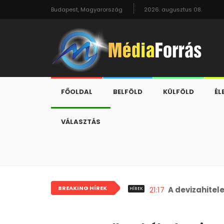
Budapest, Magyarország
2026. augusztus 08.
FŐOLDAL
BELFÖLD
KÜLFÖLD
ÉL
VÁLASZTÁS
BREAKING HÍREK
21:17
A devizahitel
HÍREK