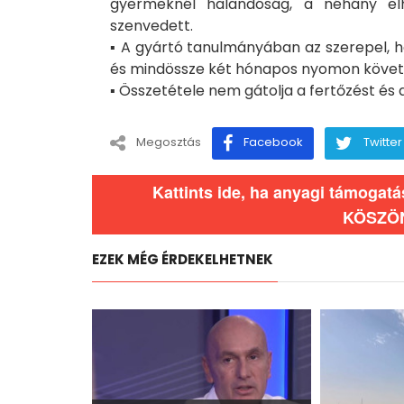
gyermeknél halandóság, a néhány el
szenvedett.
▪️ A gyártó tanulmányában az szerepel, 
és mindössze két hónapos nyomon követé
▪️ Összetétele nem gátolja a fertőzést és a
Megosztás
Facebook
Twitter
Kattints ide, ha anyagi támogat
KÖSZÖ
EZEK MÉG ÉRDEKELHETNEK