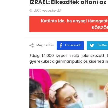
IZRAEL: Elkezdték oltani az
2021. november 23.
Kattints ide, ha anyagi támogat
KÖSZÖ
Megosztás
Facebook
Twitter
Eddig 14.000 izraeli szülő jelentkezett
gyereküket a génmanipulációs kísérleti in