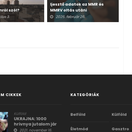
Ijesztő adatok az MMR és
nról szól?
MMRV oltás utáni
A v
halálesetekről
ius 3.
2026. február 26.
2
M CIKKEK
KATEGÓRIÁK
Külföld
Belföld
Külföld
UKRAJNA: 1000
hrivnya jutalom jár
Életmód
Gasztro
az oltásért
2021. november 16.