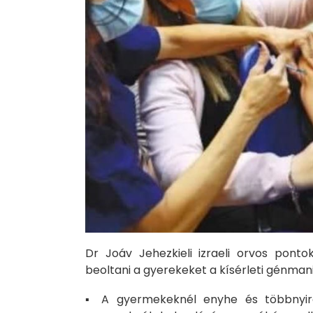
Dr Joáv Jehezkieli izraeli orvos pont
beoltani a gyerekeket a kísérleti génmanip
▪️ A gyermekeknél enyhe és többnyir