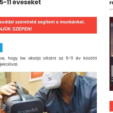
 5-11 éveseket
F
ásoddal szeretnéd segíteni a munkánkat.
NJÜK SZÉPEN!
 be, hogy be akarja oltatni az 5-11 év közötti
jekcióval.