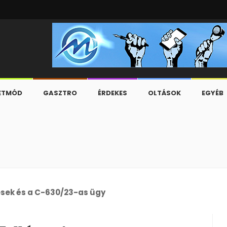
ETMÓD
GASZTRO
ÉRDEKES
OLTÁSOK
EGYÉB
esek és a C-630/23-as ügy