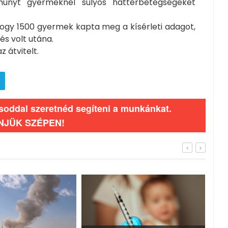
hunyt gyermeknél súlyos háttérbetegségeket
hogy 1500 gyermek kapta meg a kísérleti adagot,
s volt utána.
z átvitelt.
ásoddal szeretnéd segíteni a munkánkat.
NJÜK SZÉPEN!