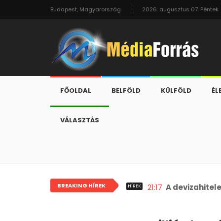
Budapest, Magyarország
2026. augusztus 07. Péntek
FŐOLDAL
BELFÖLD
KÜLFÖLD
ÉL
VÁLASZTÁS
BREAKING HÍREK
21:17
A devizahitel
HÍREK