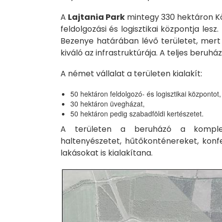
A
Lajtania Park
mintegy 330 hektáron Kö
feldolgozási és logisztikai központja le
Bezenye határában lévő területet, mert
kiváló az infrastruktúrája. A teljes beruh
A német vállalat a területen kialakít:
50 hektáron feldolgozó- és logisztikai központot,
30 hektáron üvegházat,
50 hektáron pedig szabadföldi kertészetet.
A területen a beruházó a komplex
haltenyészetet, hűtőkonténereket, konfe
lakásokat is kialakítana.