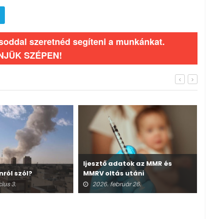
ásoddal szeretnéd segíteni a munkánkat.
NJÜK SZÉPEN!
Ijesztő adatok az MMR és
nról szól?
MMRV oltás utáni
A v
halálesetekről
ius 3.
2026. február 26.
2