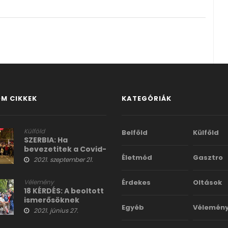
M CIKKEK
KATEGÓRIÁK
Külföld
Belföld
Külföld
SZERBIA: Ha
bevezetitek a Covid-
Életmód
Gasztro
igazolványt, lezárjuk
2021. szeptember 21.
az összes hidat és
főútvonalakat!
Vélemény
Érdekes
Oltások
18 KÉRDÉS: A beoltott
ismerősöknek
Egyéb
Vélemén
érdemes feltenni
2021. június 27.
néhányat