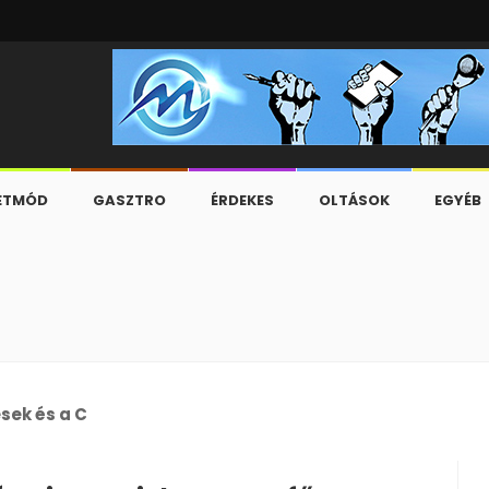
ETMÓD
GASZTRO
ÉRDEKES
OLTÁSOK
EGYÉB
esek és a C-630/23-as ügy