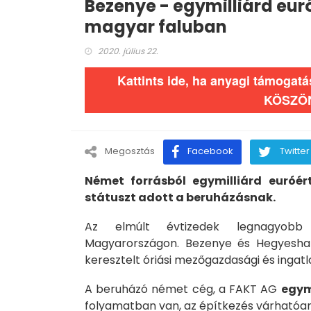
Bezenye - egymilliárd euró
magyar faluban
2020. július 22.
Kattints ide, ha anyagi támogat
KÖSZÖ
Megosztás
Facebook
Twitter
Német forrásból egymilliárd euróér
státuszt adott a beruházásnak.
Az elmúlt évtizedek legnagyobb 
Magyarországon. Bezenye és Hegyeshal
keresztelt óriási mezőgazdasági és inga
A beruházó német cég, a FAKT AG
egym
folyamatban van, az építkezés várhatóan