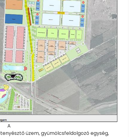
A
altenyésztő üzem, gyümölcsfeldolgozó egység,