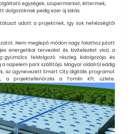
szolgáltató egységek, szupermarket, éttermek,
tt dolgozóknak pedig ezer új lakás.
átuszt adott a projektnek, így sok nehézségtől
kozatot. Nem meglepő módon nagy falathoz jutott
s energetikai tervezést és kivitelezést viszi, a
g-gyümölcs feldolgozó részleg kidolgozója és
a napelem park szállítója. Magyar oldalról eddig
ek, az úgynevezett Smart City digitális programot
a projektellenőrzés a Tomlin Kft. üzlete.