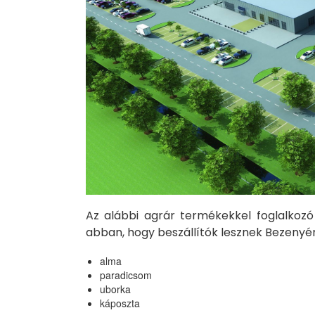
Az alábbi agrár termékekkel foglalkoz
abban, hogy beszállítók lesznek Bezenyér
alma
paradicsom
uborka
káposzta