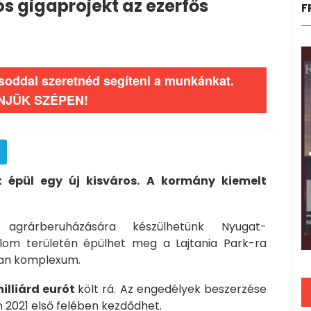
s gigaprojekt az ezerfős
F
ásoddal szeretnéd segíteni a munkánkat.
NJÜK SZÉPEN!
t épül egy új kisváros. A kormány kiemelt
agrárberuházására készülhetünk Nyugat-
om területén épülhet meg a Lajtania Park-ra
tlan komplexum.
illiárd eurót
költ rá. Az engedélyek beszerzése
 2021 első felében kezdődhet.