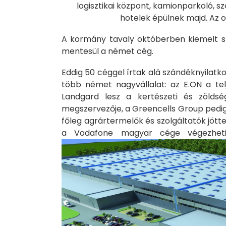
logisztikai központ, kamionparkoló, 
hotelek épülnek majd. Az o
A kormány tavaly októberben kiemelt st
mentesül a német cég.
Eddig 50 céggel írtak alá szándéknyilat
több német nagyvállalat: az E.ON a telje
Landgard lesz a kertészeti és zöldsé
megszervezője, a Greencells Group pedig 
főleg agrártermelők és szolgáltatók jött
a Vodafone magyar cége végezheti, 