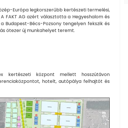
zép-Európa legkorszerűbb kertészeti termelési,
sz. A FAKT AG azért választotta a Hegyeshalom és
 a Budapest-Bécs-Pozsony tengelyen fekszik és
ázás ötezer új munkahelyet teremt.
 kertészeti központ mellett hosszútávon
renciaközpontot, hotelt, autópálya felhajtót és