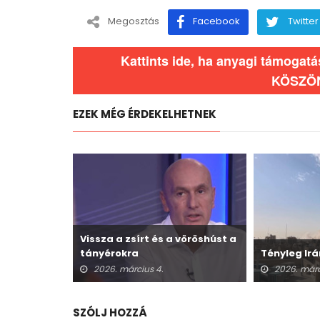
Megosztás
Facebook
Twitter
Kattints ide, ha anyagi támogat
KÖSZÖ
EZEK MÉG ÉRDEKELHETNEK
Vissza a zsírt és a vöröshúst a
tányérokra
Tényleg Irá
2026. március 4.
2026. márc
SZÓLJ HOZZÁ