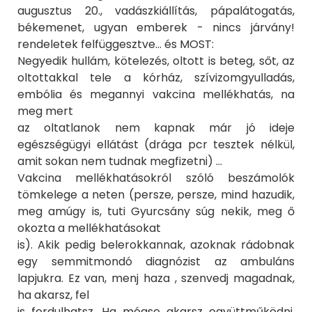
augusztus 20., vadászkiállítás, pápalátogatás,
békemenet, ugyan emberek - nincs járvány!
rendeletek felfüggesztve… és MOST:
Negyedik hullám, kötelezés, oltott is beteg, sőt, az
oltottakkal tele a kórház, szívizomgyulladás,
embólia és megannyi vakcina mellékhatás, na
meg mert
az oltatlanok nem kapnak már jó ideje
egészségügyi ellátást (drága pcr tesztek nélkül,
amit sokan nem tudnak megfizetni) …
Vakcina mellékhatásokról szóló beszámolók
tömkelege a neten (persze, persze, mind hazudik,
meg amúgy is, tuti Gyurcsány súg nekik, meg ő
okozta a mellékhatásokat
is). Akik pedig belerokkannak, azoknak rádobnak
egy semmitmondó diagnózist az ambuláns
lapjukra. Ez van, menj haza , szenvedj magadnak,
ha akarsz, fel
is fordulhatsz. Ha mégse akarsz együttműködni,