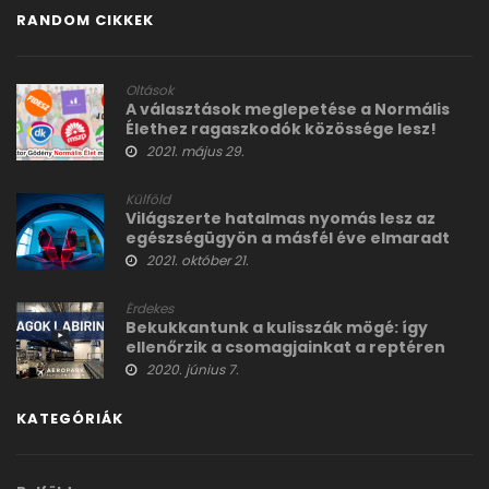
RANDOM CIKKEK
Oltások
A választások meglepetése a Normális
Élethez ragaszkodók közössége lesz!
2021. május 29.
Külföld
Világszerte hatalmas nyomás lesz az
egészségügyön a másfél éve elmaradt
szűrővizsgálatok miatt
2021. október 21.
Érdekes
Bekukkantunk a kulisszák mögé: így
ellenőrzik a csomagjainkat a reptéren
2020. június 7.
KATEGÓRIÁK