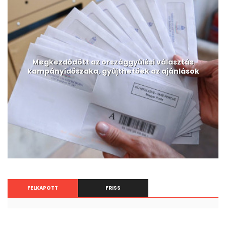
Megkezdődött az országgyűlési választás
kampányidőszaka, gyűjthetőek az ajánlások
FELKAPOTT
FRISS