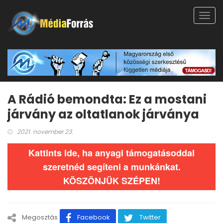
Toggl
navig
A Rádió bemondta: Ez a mostani
járvány az oltatlanok járványa
2021. november 23.
Kattints ide, ha anyagi támogatásoddal
szeretnéd segíteni a munkánkat.
KÖSZÖNJÜK SZÉPEN!
Megosztás
Facebook
Twitter