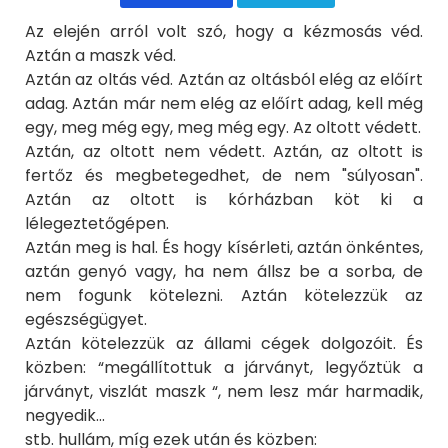
Az elején arról volt szó, hogy a kézmosás véd.
Aztán a maszk véd.
Aztán az oltás véd. Aztán az oltásból elég az előírt
adag. Aztán már nem elég az előírt adag, kell még
egy, meg még egy, meg még egy. Az oltott védett.
Aztán, az oltott nem védett. Aztán, az oltott is
fertőz és megbetegedhet, de nem "súlyosan".
Aztán az oltott is kórházban köt ki a
lélegeztetőgépen.
Aztán meg is hal. És hogy kísérleti, aztán önkéntes,
aztán genyó vagy, ha nem állsz be a sorba, de
nem fogunk kötelezni. Aztán kötelezzük az
egészségügyet.
Aztán kötelezzük az állami cégek dolgozóit. És
közben: “megállítottuk a járványt, legyőztük a
járványt, viszlát maszk “, nem lesz már harmadik,
negyedik...
stb. hullám, míg ezek után és közben: