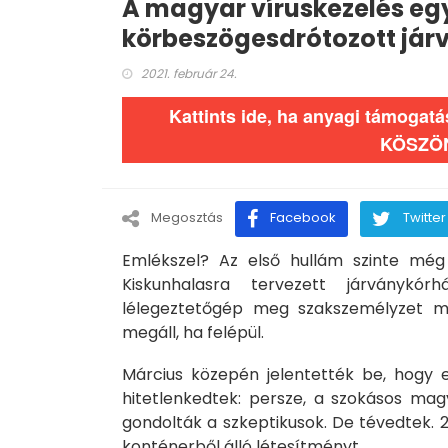
A magyar víruskezelés egy
körbeszögesdrótozott jár
2021. február 24.
Kattints ide, ha anyagi támogat
KÖSZÖ
Megosztás
Facebook
Twitter
Emlékszel? Az első hullám szinte mé
Kiskunhalasra tervezett járványkó
lélegeztetőgép meg szakszemélyzet me
megáll, ha felépül.
Március közepén jelentették be, hogy e
hitetlenkedtek: persze, a szokásos mag
gondolták a szkeptikusok. De tévedtek. 
konténerből álló létesítményt.