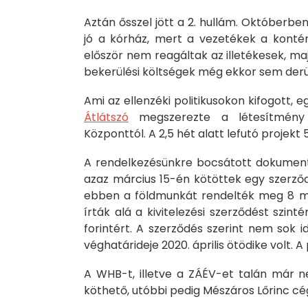
Aztán ősszel jött a 2. hullám. Októberben
jó a kórház, mert a vezetékek a konténe
először nem reagáltak az illetékesek, majd 
bekerülési költségek még ekkor sem derül
Ami az ellenzéki politikusokon kifogott, 
Átlátszó
megszerezte a létesítmény s
Központtól. A 2,5 hét alatt lefutó projekt 
A rendelkezésünkre bocsátott dokument
azaz március 15-én kötöttek egy szerződ
ebben a földmunkát rendelték meg 8 mill
írták alá a kivitelezési szerződést szinté
forintért. A szerződés szerint nem sok 
véghatárideje 2020. április ötödike volt. 
A WHB-t, illetve a ZÁÉV-et talán már n
köthető, utóbbi pedig Mészáros Lőrinc cége