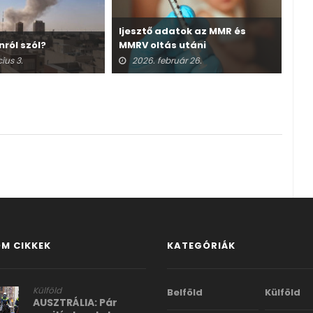
Ijesztő adatok az MMR és
nról szól?
MMRV oltás utáni
A v
halálesetekről
ius 3.
2026. február 26.
2
M CIKKEK
KATEGÓRIÁK
Külföld
Belföld
Külföld
AUSZTRÁLIA: Pár