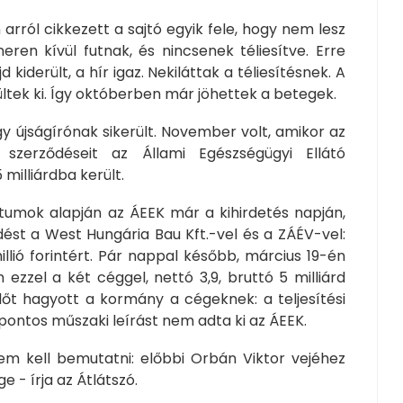
 arról cikkezett a sajtó egyik fele, hogy nem lesz
ren kívül futnak, és nincsenek téliesítve. Erre
kiderült, a hír igaz. Nekiláttak a téliesítésnek. A
tek ki. Így októberben már jöhettek a betegek.
egy újságírónak sikerült. November volt, amikor az
zerződéseit az Állami Egészségügyi Ellátó
5 milliárdba került.
umok alapján az ÁEEK már a kihirdetés napján,
ést a West Hungária Bau Kft.-vel és a ZÁÉV-vel:
ió forintért. Pár nappal később, március 19-én
n ezzel a két céggel, nettó 3,9, bruttó 5 milliárd
időt hagyott a kormány a cégeknek: a teljesítési
A pontos műszaki leírást nem adta ki az ÁEEK.
em kell bemutatni: előbbi Orbán Viktor vejéhez
 - írja az Átlátszó.