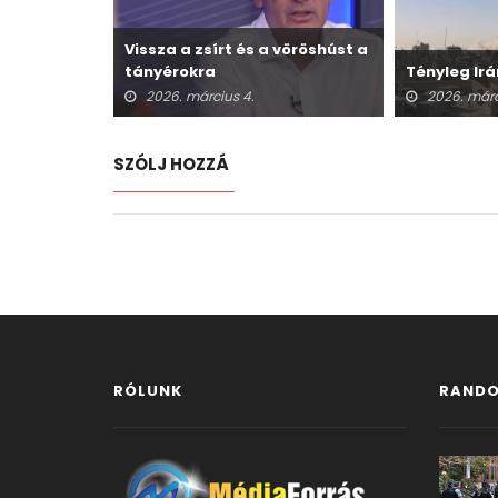
Vissza a zsírt és a vöröshúst a
tányérokra
Tényleg Irá
2026. március 4.
2026. márc
SZÓLJ HOZZÁ
RÓLUNK
RANDO