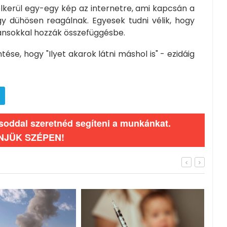
elkerül egy-egy kép az internetre, ami kapcsán a
dühösen reagálnak. Egyesek tudni vélik, hogy
ránsokkal hozzák összefüggésbe.
ntése, hogy "Ilyet akarok látni máshol is" - ezidáig
ásoddal szeretnéd segíteni a munkánkat.
NJÜK SZÉPEN!