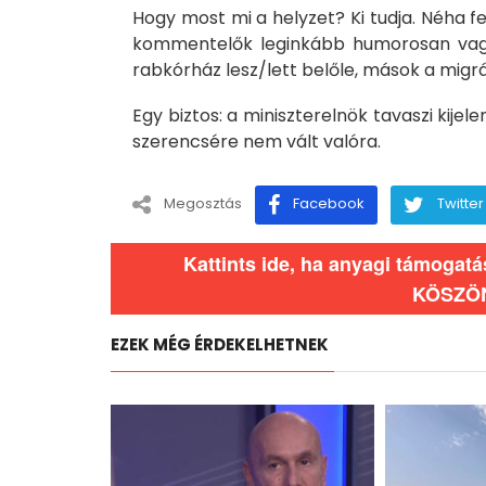
Hogy most mi a helyzet? Ki tudja. Néha f
kommentelők leginkább humorosan vagy 
rabkórház lesz/lett belőle, mások a mig
Egy biztos: a miniszterelnök tavaszi kijele
szerencsére nem vált valóra.
Megosztás
Facebook
Twitter
Kattints ide, ha anyagi támogat
KÖSZÖ
EZEK MÉG ÉRDEKELHETNEK