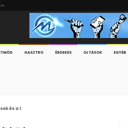
tök
ETMÓD
GASZTRO
ÉRDEKES
OLTÁSOK
EGYÉB
esek és a C-630/23-as ügy