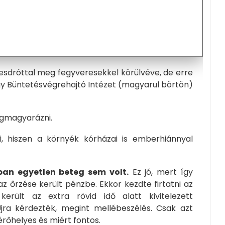
gesdróttal meg fegyveresekkel körülvéve, de erre
egy Büntetésvégrehajtó Intézet (magyarul börtön)
egmagyarázni.
, hiszen a környék kórházai is emberhiánnyal
ban egyetlen beteg sem volt.
Ez jó, mert így
z őrzése került pénzbe. Ekkor kezdte firtatni az
erült az extra rövid idő alatt kivitelezett
jra kérdezték, megint mellébeszélés. Csak azt
érőhelyes és miért fontos.