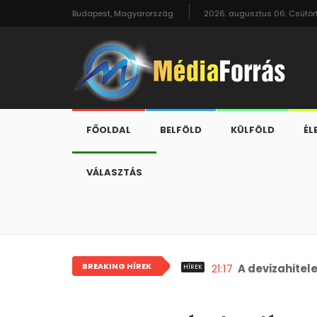
Budapest, Magyarország
2026. augusztus 06. Csütör
FŐOLDAL
BELFÖLD
KÜLFÖLD
ÉL
VÁLASZTÁS
BREAKING HÍREK
21:17
A devizahitel
HÍREK