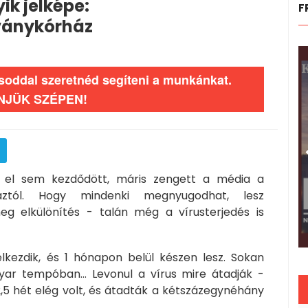
ik jelképe:
F
ványkórház
ásoddal szeretnéd segíteni a munkánkat.
NJÜK SZÉPEN!
g el sem kezdődött, máris zengett a média a
rháztól. Hogy mindenki megnyugodhat, lesz
g elkülönítés - talán még a vírusterjedés is
lkezdik, és 1 hónapon belül készen lesz. Sokan
yar tempóban... Levonul a vírus mire átadják -
2,5 hét elég volt, és átadták a kétszázegynéhány