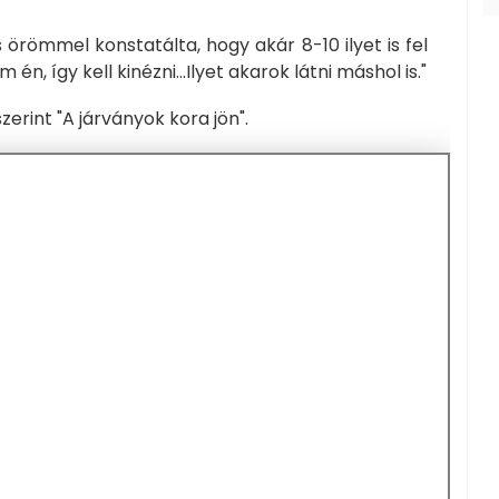
 örömmel konstatálta, hogy akár 8-10 ilyet is fel
n, így kell kinézni...Ilyet akarok látni máshol is."
zerint "A járványok kora jön".