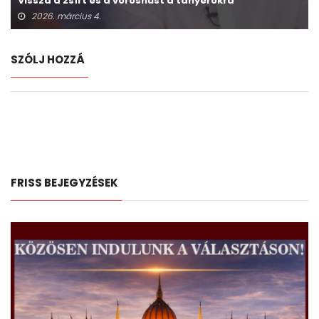
Vissza a zsírt és a vöröshúst a tányérokra
2026. március 4.
SZÓLJ HOZZÁ
FRISS BEJEGYZÉSEK