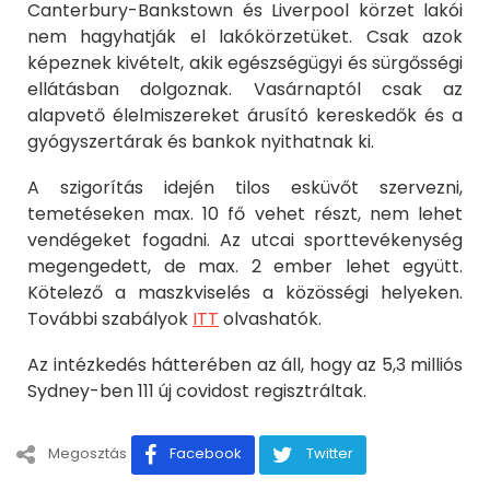
Canterbury-Bankstown és Liverpool körzet lakói
nem hagyhatják el lakókörzetüket. Csak azok
képeznek kivételt, akik egészségügyi és sürgősségi
ellátásban dolgoznak. Vasárnaptól csak az
alapvető élelmiszereket árusító kereskedők és a
gyógyszertárak és bankok nyithatnak ki.
A szigorítás idején tilos esküvőt szervezni,
temetéseken max. 10 fő vehet részt, nem lehet
vendégeket fogadni. Az utcai sporttevékenység
megengedett, de max. 2 ember lehet együtt.
Kötelező a maszkviselés a közösségi helyeken.
További szabályok
ITT
olvashatók.
Az intézkedés hátterében az áll, hogy az 5,3 milliós
Sydney-ben 111 új covidost regisztráltak.
Megosztás
Facebook
Twitter