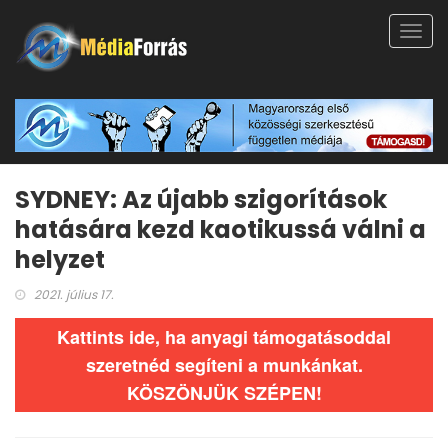
Toggl
navig
SYDNEY: Az újabb szigorítások
hatására kezd kaotikussá válni a
helyzet
2021. július 17.
Kattints ide, ha anyagi támogatásoddal
szeretnéd segíteni a munkánkat.
KÖSZÖNJÜK SZÉPEN!