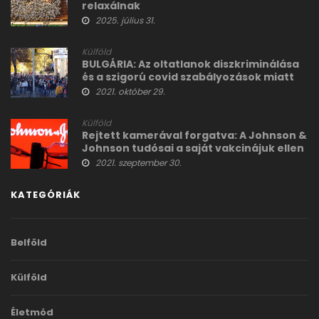
relaxálnak
2025. július 31.
Külföld
BULGÁRIA: Az oltatlanok diszkriminálása
és a szigorú covid szabályozások miatt
tüntettek Szófiában
2021. október 29.
Külföld
Rejtett kamerával forgatva: A Johnson &
Johnson tudósai a saját vakcinájuk ellen
beszélnek
2021. szeptember 30.
KATEGÓRIÁK
Belföld
Külföld
Életmód