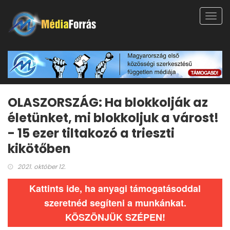
Toggl
navig
OLASZORSZÁG: Ha blokkolják az
életünket, mi blokkoljuk a várost!
- 15 ezer tiltakozó a trieszti
kikötőben
2021. október 12.
Kattints ide, ha anyagi támogatásoddal
szeretnéd segíteni a munkánkat.
KÖSZÖNJÜK SZÉPEN!