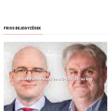
FRISS BEJEGYZÉSEK
A devizahitelesek és a C-630/23-as ügy