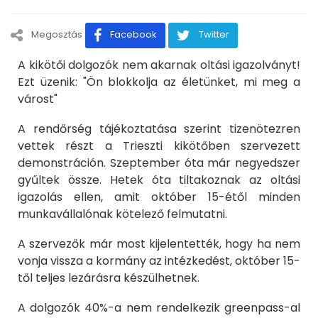
Megosztás
Facebook
Twitter
A kikötői dolgozók nem akarnak oltási igazolványt!
Ezt üzenik: "Ön blokkolja az életünket, mi meg a
várost"
A rendőrség tájékoztatása szerint tizenötezren
vettek részt a Trieszti kikötőben szervezett
demonstráción. Szeptember óta már negyedszer
gyűltek össze. Hetek óta tiltakoznak az oltási
igazolás ellen, amit október 15-étől minden
munkavállalónak kötelező felmutatni.
A szervezők már most kijelentették, hogy ha nem
vonja vissza a kormány az intézkedést, október 15-
től teljes lezárásra készülhetnek.
A dolgozók 40%-a nem rendelkezik greenpass-al