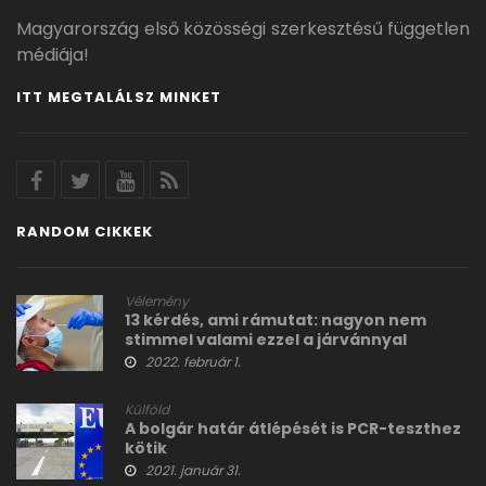
Magyarország első közösségi szerkesztésű független
médiája!
ITT MEGTALÁLSZ MINKET
RANDOM CIKKEK
Vélemény
13 kérdés, ami rámutat: nagyon nem
stimmel valami ezzel a járvánnyal
2022. február 1.
Külföld
A bolgár határ átlépését is PCR-teszthez
kötik
2021. január 31.