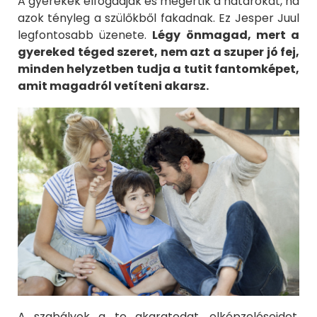
A gyerekek elfogadják és megértik a határokat, ha
azok tényleg a szülőkből fakadnak. Ez Jesper Juul
legfontosabb üzenete.
Légy önmagad, mert a
gyereked téged szeret, nem azt a szuper jó fej,
minden helyzetben tudja a tutit fantomképet,
amit magadról vetíteni akarsz.
A szabályok a te akaratodat, elképzeléseidet,