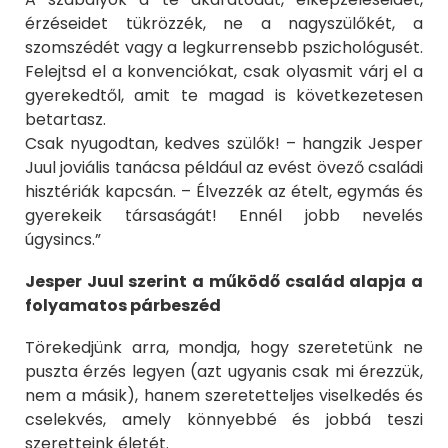
érzéseidet tükrözzék, ne a nagyszülőkét, a
szomszédét vagy a legkurrensebb pszichológusét.
Felejtsd el a konvenciókat, csak olyasmit várj el a
gyerekedtől, amit te magad is következetesen
betartasz.
Csak nyugodtan, kedves szülők! – hangzik Jesper
Juul joviális tanácsa például az evést övező családi
hisztériák kapcsán. – Élvezzék az ételt, egymás és
gyerekeik társaságát! Ennél jobb nevelés
úgysincs.”
Jesper Juul szerint a működő család alapja a
folyamatos párbeszéd
Törekedjünk arra, mondja, hogy szeretetünk ne
puszta érzés legyen (azt ugyanis csak mi érezzük,
nem a másik), hanem szeretetteljes viselkedés és
cselekvés, amely könnyebbé és jobbá teszi
szeretteink életét.