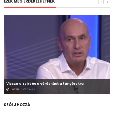
EZEK MÉG ÉRDEKELHETNEK
Vissza a zsírt és a vöröshúst a tányérokra
2026. március 4.
SZÓLJ HOZZÁ