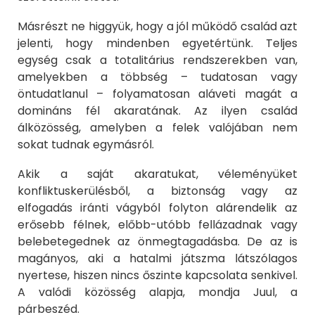
Másrészt ne higgyük, hogy a jól működő család azt
jelenti, hogy mindenben egyetértünk. Teljes
egység csak a totalitárius rendszerekben van,
amelyekben a többség – tudatosan vagy
öntudatlanul – folyamatosan aláveti magát a
domináns fél akaratának. Az ilyen család
álközösség, amelyben a felek valójában nem
sokat tudnak egymásról.
Akik a saját akaratukat, véleményüket
konfliktuskerülésből, a biztonság vagy az
elfogadás iránti vágyból folyton alárendelik az
erősebb félnek, előbb-utóbb fellázadnak vagy
belebetegednek az önmegtagadásba. De az is
magányos, aki a hatalmi játszma látszólagos
nyertese, hiszen nincs őszinte kapcsolata senkivel.
A valódi közösség alapja, mondja Juul, a
párbeszéd.