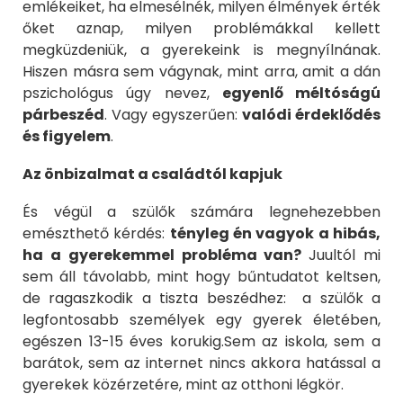
emlékeiket, ha elmesélnék, milyen élmények érték
őket aznap, milyen problémákkal kellett
megküzdeniük, a gyerekeink is megnyílnának.
Hiszen másra sem vágynak, mint arra, amit a dán
pszichológus úgy nevez,
egyenlő méltóságú
párbeszéd
. Vagy egyszerűen:
valódi érdeklődés
és figyelem
.
Az önbizalmat a családtól kapjuk
És végül a szülők számára legnehezebben
emészthető kérdés:
tényleg én vagyok a hibás,
ha a gyerekemmel probléma van?
Juultól mi
sem áll távolabb, mint hogy bűntudatot keltsen,
de ragaszkodik a tiszta beszédhez: a szülők a
legfontosabb személyek egy gyerek életében,
egészen 13-15 éves korukig.Sem az iskola, sem a
barátok, sem az internet nincs akkora hatással a
gyerekek közérzetére, mint az otthoni légkör.