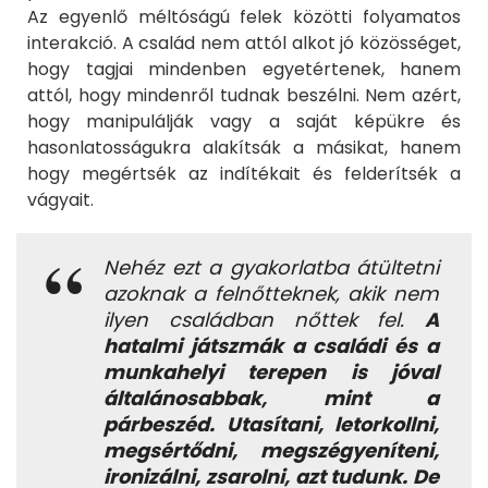
Az egyenlő méltóságú felek közötti folyamatos
interakció. A család nem attól alkot jó közösséget,
hogy tagjai mindenben egyetértenek, hanem
attól, hogy mindenről tudnak beszélni. Nem azért,
hogy manipulálják vagy a saját képükre és
hasonlatosságukra alakítsák a másikat, hanem
hogy megértsék az indítékait és felderítsék a
vágyait.
Nehéz ezt a gyakorlatba átültetni
azoknak a felnőtteknek, akik nem
ilyen családban nőttek fel.
A
hatalmi játszmák a családi és a
munkahelyi terepen is jóval
általánosabbak, mint a
párbeszéd. Utasítani, letorkollni,
megsértődni, megszégyeníteni,
ironizálni, zsarolni, azt tudunk. De