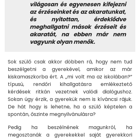
világosan és egyenesen kifejezni
az érzéseinket és az akaratunkat,
és nyitottan, érdeklődve
meghallgatni mások érzéseit és
akaratát, na ebben már nem
vagyunk olyan menők.
Sok szülő csak akkor döbben rá, hogy nem tud
beszélgetni a gyerekével, amikor az már
kiskamaszkorba ért. A „mi volt ma az iskolában?”
típusú, rendőri kihallgatásra emlékeztető
kérdések ritkán vezetnek valódi dialógushoz.
Sokan úgy érzik, a gyerekük nem is kíváncsi rájuk.
De hát hogy is lehetne, ha a szülő képtelen a
spontán, őszinte megnyilvánulásra?
Pedig ha beszélnének magunkról, ha
megosztanák a gyerekekkel saját gyerekkori