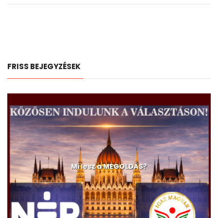
FRISS BEJEGYZÉSEK
A devizahitelesek és a C-630/23-as ügy