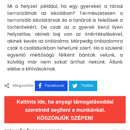
Mi a helyzet például, ha egy gyereket a társai
terrorizálnak az iskolában? Természetesen a
terrorizáló iskolatársak és a tanárok is felelősek a
történtekért. De csak az a gyerek kerül ilyen
helyzetbe, akinek baj van az önértékelésével,
akinek kevés az önbizalma. Márpedig önbizalomra
csak a családunkban tehetünk szert. Ha a szüleink
egyenlő méltóságú félként bántak velünk, a
külvilág már nem sokat árthat nekünk. Állunk
elébe a kihívásoknak.
Megosztás
Facebook
Twitter
Kattints ide, ha anyagi támogatásoddal
szeretnéd segíteni a munkánkat.
KÖSZÖNJÜK SZÉPEN!