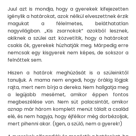
Juul azt is mondja, hogy a gyerekek kifejezetten
igénylik a határokat, azok nélkül elveszettnek érzik
magukat a félelmetes, beláthatatlan
nagyvilágban. „Kis zsarnokok” azokból lesznek,
akiknek a szülei azt közvetítik, hogy a határokat
csakis ők, gyerekek húzhatják meg. Márpedig erre
nemcsak egy kisgyerek nem képes, de sokszor a
felnőttek sem.
Hiszen a határok meghúzását is a szüleinktől
tanuljuk. A mama nem engedi, hogy órákig lógjak
rajta, mert nem bírja a dereka. Nem hallgatja meg
a legújabb mesémet, amikor éppen fontos
megbeszélése van. Nem süt palacsintát, amikor
aznap már három komplett menüt tálalt a család
elé, és nem hagyja, hogy éjfélkor még dorbézoljak,
mert pihenni akar. (Igen, a szülő, nem a gyerek!)