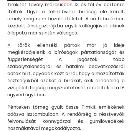
Timkitet tavaly márciusban 13 és fél év börtönre
ítélték. Ügye a fellebbviteli bíróság elé került,
amely még nem hozott ítéletet. A nő februárban
kezdett éhségsztrájkba egyik kollégájával, akinek
állapota már szintén válságos.
A török ellenzéki pártok már jó ideje
megkérdőjelezik a bíróságok pártatlanságát és
függetlenségét A jogászok több
szabálytalanságról és hatalmi beavatkozásról
adtak hírt, egyebek közt arról, hogy elmozdították
tisztségükből azokat a bírókat, akik eredetileg a
vizsgálati fogság megszüntetését rendelték el a 18
ügyvéd ügyében.
Pénteken tömeg gyűlt össze Timkit emlékének
adózva Isztambulban. A rendőrség a résztvevők
felvonulását könnygázzal és gumilövedékek
használatával megakadályozta.