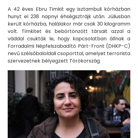
A 42 éves Ebru Timkit egy isztambuli kórházban
hunyt el 238 napnyi éhségsztrájk után. Júliusban
került kórházba, halálakor már csak 30 kilogramm
volt. Timkitet és bebörtönzött társait azzal a
váddal csukták le, hogy kapcsolatban állnak a
Forradalmi Népfelszabadító Párt-Front (DHKP-C)
nevű szélsőbaloldali csoporttal, amelyet terrorista
szervezetnek bélyegzett Törökország.