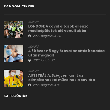
RANDOM CIKKEK
Külföld
LONDON: A covid oltások ellenzői
médiaépületek elé vonultak és
cenzúrával vádolják a Google-t is
2021. augusztus 24.
Külföld
A 89 éves nő egy órával az oltás beadása
után meghalt
2021. január 22.
Külföld
AUSZTRÁLIA: Szégyen, amit az
olimpikonokkal művelnek a covidra
hivatkozva
2021. augusztus 14.
KATEGÓRIÁK