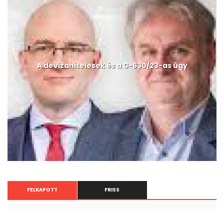
A devizahitelesek és a C-630/23-as ügy
FELKAPOTT
FRISS