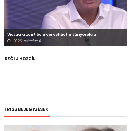
Vissza a zsírt és a vöröshúst a tányérokra
2026. március 4.
SZÓLJ HOZZÁ
FRISS BEJEGYZÉSEK