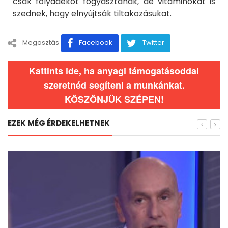
csak folyadékot fogyasztanak, de vitaminokat is
szednek, hogy elnyújtsák tiltakozásukat.
Megosztás
Facebook
Twitter
Kattints ide, ha anyagi támogatásoddal
szeretnéd segíteni a munkánkat.
KÖSZÖNJÜK SZÉPEN!
EZEK MÉG ÉRDEKELHETNEK