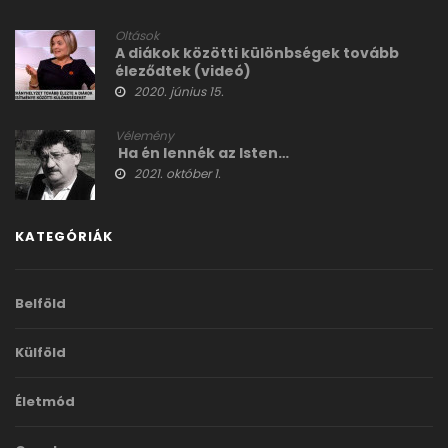
Oltások
A diákok közötti különbségek tovább
éleződtek (videó)
2020. június 15.
Vélemény
Ha én lennék az Isten…
2021. október 1.
KATEGÓRIÁK
Belföld
Külföld
Életmód