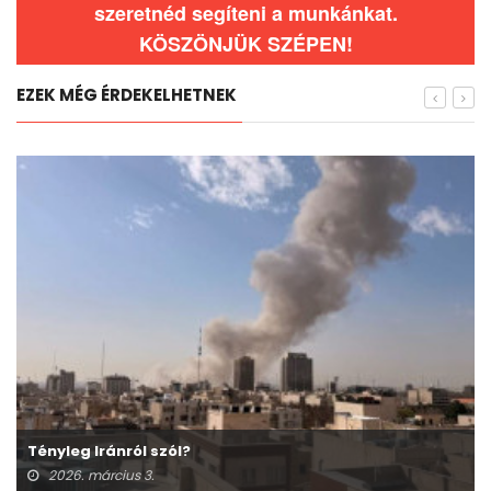
szeretnéd segíteni a munkánkat.
KÖSZÖNJÜK SZÉPEN!
EZEK MÉG ÉRDEKELHETNEK
Tényleg Iránról szól?
2026. március 3.