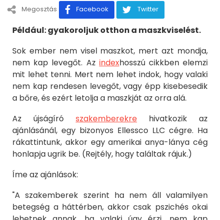
Megosztás
Facebook
Twitter
Például: gyakoroljuk otthon a maszkviselést.
Sok ember nem visel maszkot, mert azt mondja,
nem kap levegőt. Az
index
hosszú cikkben elemzi
mit lehet tenni. Mert nem lehet indok, hogy valaki
nem kap rendesen levegőt, vagy épp kisebesedik
a bőre, és ezért letolja a maszkját az orra alá.
Az újságíró
szakemberekre
hivatkozik az
ajánlásánál, egy bizonyos Ellessco LLC cégre. Ha
rákattintunk, akkor egy amerikai anya-lánya cég
honlapja ugrik be. (Rejtély, hogy találtak rájuk.)
Íme az ajánlások:
"A szakemberek szerint ha nem áll valamilyen
betegség a háttérben, akkor csak pszichés okai
lehetnek annak, ha valaki úgy érzi, nem kap