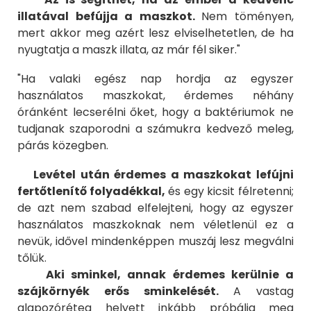
illatával befújja a maszkot.
Nem töményen,
mert akkor meg azért lesz elviselhetetlen, de ha
nyugtatja a maszk illata, az már fél siker."
"Ha valaki egész nap hordja az egyszer
használatos maszkokat, érdemes néhány
óránként lecserélni őket, hogy a baktériumok ne
tudjanak szaporodni a számukra kedvező meleg,
párás közegben.
Levétel után érdemes a maszkokat lefújni
fertőtlenítő folyadékkal,
és egy kicsit félretenni;
de azt nem szabad elfelejteni, hogy az egyszer
használatos maszkoknak nem véletlenül ez a
nevük, idővel mindenképpen muszáj lesz megválni
tőlük.
Aki sminkel, annak érdemes kerülnie a
szájkörnyék erős sminkelését.
A vastag
alapozóréteg helyett inkább próbálja meg