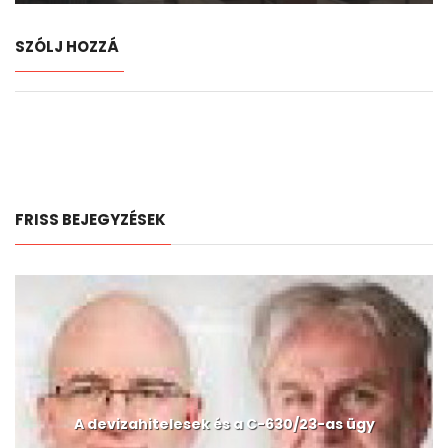
SZÓLJ HOZZÁ
FRISS BEJEGYZÉSEK
A devizahitelesek és a C-630/23-as ügy