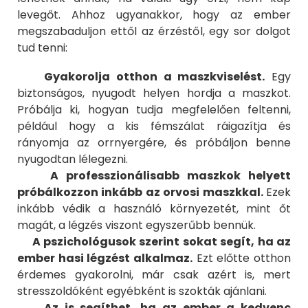
levegőt. Ahhoz ugyanakkor, hogy az ember
megszabaduljon ettől az érzéstől, egy sor dolgot
tud tenni:
Gyakorolja otthon a maszkviselést.
Egy
biztonságos, nyugodt helyen hordja a maszkot.
Próbálja ki, hogyan tudja megfelelően feltenni,
például hogy a kis fémszálat ráigazítja és
rányomja az orrnyergére, és próbáljon benne
nyugodtan lélegezni.
A professzionálisabb maszkok helyett
próbálkozzon inkább az orvosi maszkkal.
Ezek
inkább védik a használó környezetét, mint őt
magát, a légzés viszont egyszerűbb bennük.
A pszichológusok szerint sokat segít, ha az
ember hasi légzést alkalmaz.
Ezt előtte otthon
érdemes gyakorolni, már csak azért is, mert
stresszoldóként egyébként is szokták ajánlani.
Az is segíthet, ha az ember a kedvenc