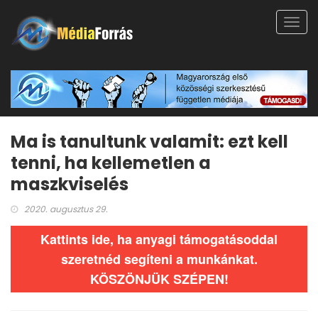
Toggl
navig
Ma is tanultunk valamit: ezt kell
tenni, ha kellemetlen a
maszkviselés
2020. augusztus 29.
Kattints ide, ha anyagi támogatásoddal
szeretnéd segíteni a munkánkat.
KÖSZÖNJÜK SZÉPEN!