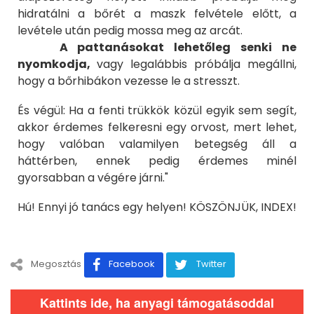
hidratálni a bőrét a maszk felvétele előtt, a
levétele után pedig mossa meg az arcát.
A pattanásokat lehetőleg senki ne
nyomkodja,
vagy legalábbis próbálja megállni,
hogy a bőrhibákon vezesse le a stresszt.
És végül: Ha a fenti trükkök közül egyik sem segít,
akkor érdemes felkeresni egy orvost, mert lehet,
hogy valóban valamilyen betegség áll a
háttérben, ennek pedig érdemes minél
gyorsabban a végére járni."
Hú! Ennyi jó tanács egy helyen! KÖSZÖNJÜK, INDEX!
Megosztás
Facebook
Twitter
Kattints ide, ha anyagi támogatásoddal