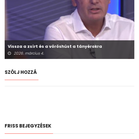
Vissza a zsírt és a vöröshúst a tányérokra
2026. március 4.
SZÓLJ HOZZÁ
FRISS BEJEGYZÉSEK