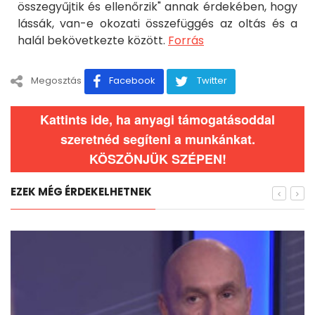
összegyűjtik és ellenőrzik" annak érdekében, hogy
lássák, van-e okozati összefüggés az oltás és a
halál bekövetkezte között.
Forrás
Megosztás
Facebook
Twitter
Kattints ide, ha anyagi támogatásoddal
szeretnéd segíteni a munkánkat.
KÖSZÖNJÜK SZÉPEN!
EZEK MÉG ÉRDEKELHETNEK