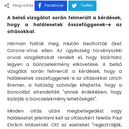
Megosztás
Facebook
Twitter
A belső vizsgálat során felmerült a kérdések,
hogy a halálesetek összefüggenek-e az
oltásokkal.
Hárman haltak meg, miután beoltották őket
Corona-vírus ellen. Az ügyészség törvényszéki
orvosi vizsgálatokat rendelt el, hogy kizárható
legyen a bűncselekmény elkövetése. A belső
vizsgálat során felmerült a kérdések, hogy a
halálesetek összefüggenek-e az oltásokkal. Ulrich
Bremer, a hatóság szóvivője kifejtette, hogy a
boncolást elrendelték "annak érdekében, hogy
kizárják a bűncselekmény lehetőségét".
Minden oltás utáni megbetegedést vagy
halálesetet jelenteni kell az oltásokért felelős Paul
Ehrlich Intézetnél. Ott az eseteket "regisztrálják,