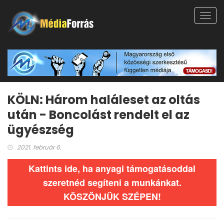
Toggl
navig
KÖLN: Három haláleset az oltás
után - Boncolást rendelt el az
ügyészség
2021. február 6.
Kattints ide, ha anyagi támogatásoddal
szeretnéd segíteni a munkánkat.
KÖSZÖNJÜK SZÉPEN!