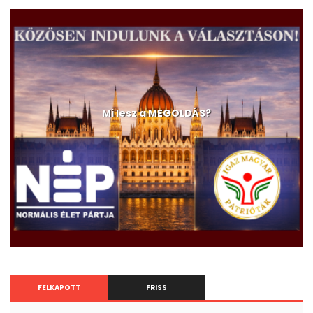
A devizahitelesek és a C-630/23-as ügy
Mi lesz a MEGOLDÁS?
FELKAPOTT
FRISS