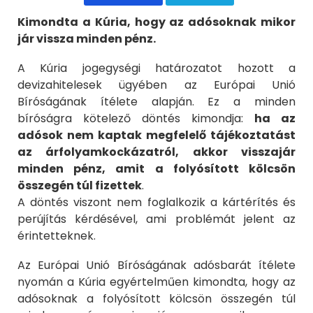
Kimondta a Kúria, hogy az adósoknak mikor
jár vissza minden pénz.
A Kúria jogegységi határozatot hozott a
devizahitelesek ügyében az Európai Unió
Bíróságának ítélete alapján. Ez a minden
bíróságra kötelező döntés kimondja:
ha az
adósok nem kaptak megfelelő tájékoztatást
az árfolyamkockázatról, akkor visszajár
minden pénz, amit a folyósított kölcsön
összegén túl fizettek
.
A döntés viszont nem foglalkozik a kártérítés és
perújítás kérdésével, ami problémát jelent az
érintetteknek.
Az Európai Unió Bíróságának adósbarát ítélete
nyomán a Kúria egyértelműen kimondta, hogy az
adósoknak a folyósított kölcsön összegén túl