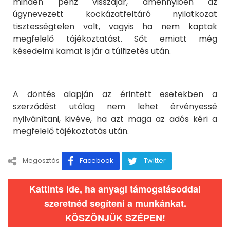
minden pénz visszajár, amennyiben az
úgynevezett kockázatfeltáró nyilatkozat
tisztességtelen volt, vagyis ha nem kaptak
megfelelő tájékoztatást. Sőt emiatt még
késedelmi kamat is jár a túlfizetés után.
A döntés alapján az érintett esetekben a
szerződést utólag nem lehet érvényessé
nyilvánítani, kivéve, ha azt maga az adós kéri a
megfelelő tájékoztatás után.
Megosztás
Facebook
Twitter
Kattints ide, ha anyagi támogatásoddal
szeretnéd segíteni a munkánkat.
KÖSZÖNJÜK SZÉPEN!