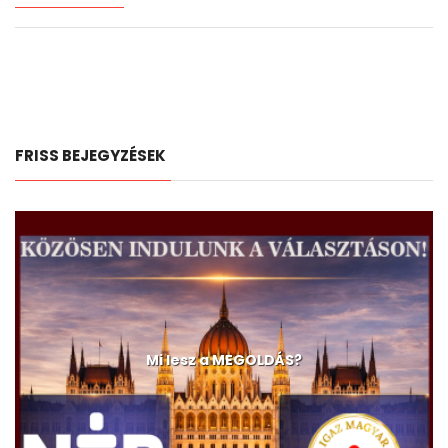
FRISS BEJEGYZÉSEK
A devizahitelesek és a C-630/23-as ügy
Mi lesz a MEGOLDÁS?