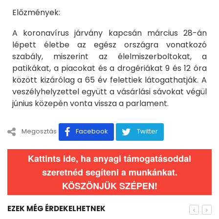
Előzmények:
A koronavírus járvány kapcsán március 28-án
lépett életbe az egész országra vonatkozó
szabály, miszerint az élelmiszerboltokat, a
patikákat, a piacokat és a drogériákat 9 és 12 óra
között kizárólag a 65 év felettiek látogathatják. A
veszélyhelyzettel együtt a vásárlási sávokat végül
június közepén vonta vissza a parlament.
Megosztás
Facebook
Twitter
Kattints ide, ha anyagi támogatásoddal
szeretnéd segíteni a munkánkat.
KÖSZÖNJÜK SZÉPEN!
EZEK MÉG ÉRDEKELHETNEK