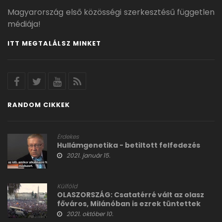
Magyarország első közösségi szerkesztésű független
médiája!
ITT MEGTALÁLSZ MINKET
RANDOM CIKKEK
Érdekes
Hullámgenetika - betiltott felfedezés
2021. január 15.
Külföld
OLASZORSZÁG: Csatatérré vált az olasz
főváros, Milánóban is ezrek tüntettek
2021. október 10.