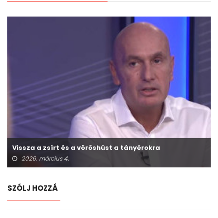
Vissza a zsírt és a vöröshúst a tányérokra
2026. március 4.
SZÓLJ HOZZÁ