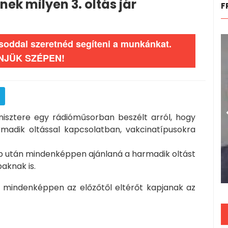
ek milyen 3. oltás jár
F
ásoddal szeretnéd segíteni a munkánkat.
NJÜK SZÉPEN!
nisztere egy rádióműsorban beszélt arról, hogy
adik oltással kapcsolatban, vakcinatípusokra
p után mindenképpen ajánlaná a harmadik oltást
baknak is.
 mindenképpen az előzőtől eltérőt kapjanak az