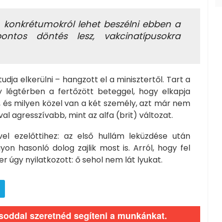
 konkrétumokról lehet beszélni ebben a
ntos döntés lesz, vakcinatípusokra
ja elkerülni – hangzott el a minisztertől. Tart a
y légtérben a fertőzött beteggel, hogy elkapja
r, és milyen közel van a két személy, azt már nem
óval agresszívabb, mint az alfa (brit) változat.
el ezelőttihez: az első hullám leküzdése után
gyon hasonló dolog zajlik most is. Arról, hogy fel
r úgy nyilatkozott: ő sehol nem lát lyukat.
ásoddal szeretnéd segíteni a munkánkat.