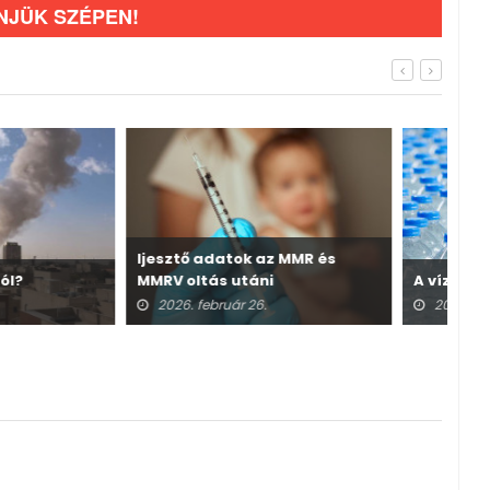
NJÜK SZÉPEN!
atok az MMR és
Irá
 utáni
A vízivás útvesztői
sz
kről
uár 26.
2026. február 25.