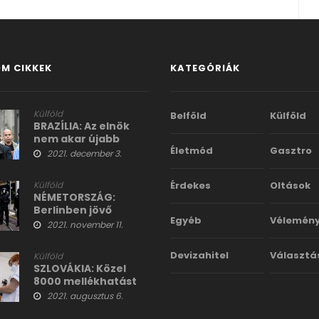
M CIKKEK
KATEGÓRIÁK
Külföld
Belföld
Külföld
BRAZÍLIA: Az elnök
nem akar újabb
Életmód
Gasztro
szigorításokat, és
2021. december 3.
nem kér oltást
továbbra sem
Külföld
Érdekes
Oltások
NÉMETORSZÁG:
Berlinben jövő
Egyéb
Vélemén
hétfőtől a 2G lesz
2021. november 11.
érvényben
Devizahitel
Választá
Külföld
SZLOVÁKIA: Közel
8000 mellékhatást
jelentettek a covid-
2021. augusztus 6.
oltás után