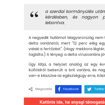
a szerdai kormányülés után
kérdésben, és nagyon po
lebontva.
A negyedik hullámot Magyarország nem tud
delta variánstól, mert "12 perc elég eg
valaki a fertőzést". (Hogy mekkora légté
taglalta.) A lényeg: a delta vírusvariáns j
Úgy látja, a helyzet analóg az egy évv
külföldről bekerült a brit variáns, és na
van-e készülve az egészségügy erre, Kásle
Megosztás
Facebook
Twitter
Kattints ide, ha anyagi támogat