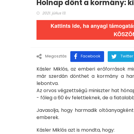
Holnap dönt a kormány: kin
2021. július 13.
Kattints ide, ha anyagi támogat
KÖSZÖ
Megosztás
Facebook
Twitter
Kásler Miklós, az emberi erőforrások mi
már szerdán dönthet a kormány a harm
lebontva.
Az orvos végzettségű miniszter hat hóna
- főleg a 60 év felettieknek, de a fiatalab
Javasolja, hogy harmadik oltóanyagként
emberek.
Kásler Miklós azt is mondta, hogy: