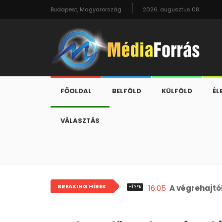
Budapest, Magyarország
2026. augusztus 08.
FŐOLDAL
BELFÖLD
KÜLFÖLD
ÉL
VÁLASZTÁS
BREAKING HÍREK
16:05
A végrehajtó
HÍREK