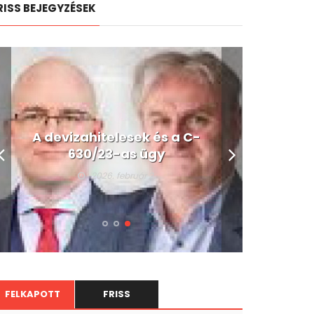
RISS BEJEGYZÉSEK
A devizahitelesek és a C-
630/23-as ügy
2026. február 2.
FELKAPOTT
FRISS