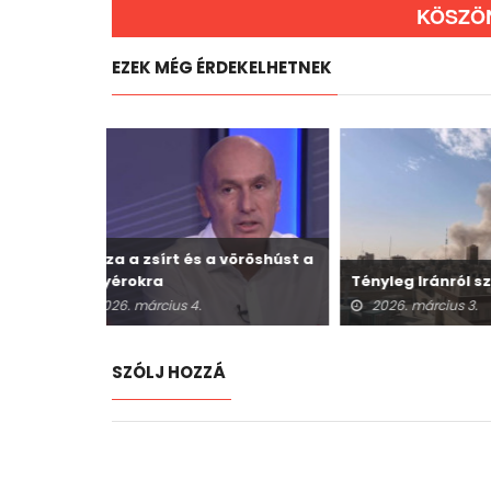
KÖSZÖ
EZEK MÉG ÉRDEKELHETNEK
 vöröshúst a
Ijesztő ad
Tényleg Iránról szól?
MMRV oltás
halálesete
2026. március 3.
2026. febr
SZÓLJ HOZZÁ