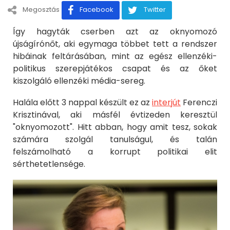
Megosztás
Facebook
Twitter
Így hagyták cserben azt az oknyomozó
újságírónőt, aki egymaga többet tett a rendszer
hibáinak feltárásában, mint az egész ellenzéki-
politikus szerepjátékos csapat és az őket
kiszolgáló ellenzéki média-sereg.
Halála előtt 3 nappal készült ez az
interjút
Ferenczi
Krisztinával, aki másfél évtizeden keresztül
"oknyomozott". Hitt abban, hogy amit tesz, sokak
számára szolgál tanulságul, és talán
felszámolható a korrupt politikai elit
sérthetetlensége.