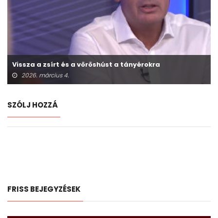
Vissza a zsírt és a vöröshúst a tányérokra
2026. március 4.
SZÓLJ HOZZÁ
FRISS BEJEGYZÉSEK