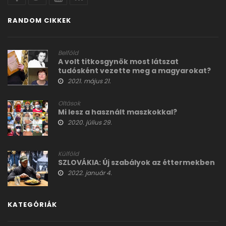
RANDOM CIKKEK
Belföld
A volt titkosgynök most látszat
tudósként vezette meg a magyarokat?
2021. május 21.
Oltások
Mi lesz a használt maszkokkal?
2020. július 29.
Külföld
SZLOVÁKIA: Új szabályok az éttermekben
2022. január 4.
KATEGÓRIÁK