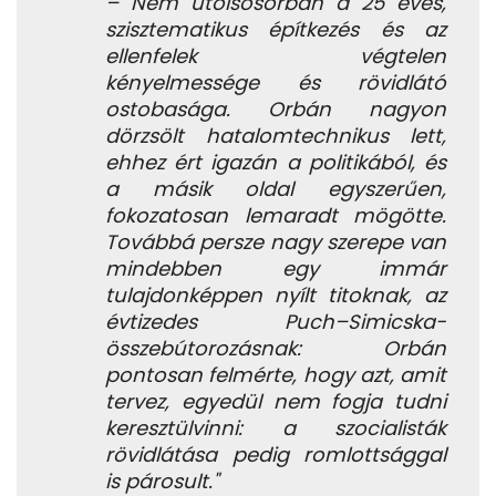
– Nem utolsósorban a 25 éves,
szisztematikus építkezés és az
ellenfelek végtelen
kényelmessége és rövidlátó
ostobasága. Orbán nagyon
dörzsölt hatalomtechnikus lett,
ehhez ért igazán a politikából, és
a másik oldal egyszerűen,
fokozatosan lemaradt mögötte.
Továbbá persze nagy szerepe van
mindebben egy immár
tulajdonképpen nyílt titoknak, az
évtizedes Puch–Simicska-
összebútorozásnak: Orbán
pontosan felmérte, hogy azt, amit
tervez, egyedül nem fogja tudni
keresztülvinni: a szocialisták
rövidlátása pedig romlottsággal
is párosult."