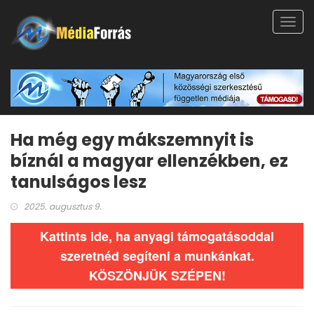
Toggl
navig
Ha még egy mákszemnyit is
bíznál a magyar ellenzékben, ez
tanulságos lesz
2025. augusztus 9.
Kattints ide, ha anyagi támogatásoddal
szeretnéd segíteni a munkánkat.
KÖSZÖNJÜK SZÉPEN!