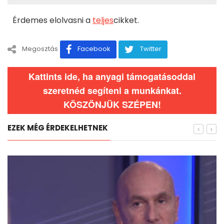
Érdemes elolvasni a
teljes
cikket.
Megosztás
Facebook
Twitter
Kattints ide, ha anyagi támogatásoddal
szeretnéd segíteni a munkánkat.
KÖSZÖNJÜK SZÉPEN!
EZEK MÉG ÉRDEKELHETNEK