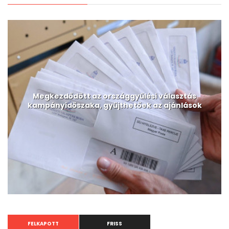
Megkezdődött az országgyűlési választás
kampányidőszaka, gyűjthetőek az ajánlások
FELKAPOTT
FRISS