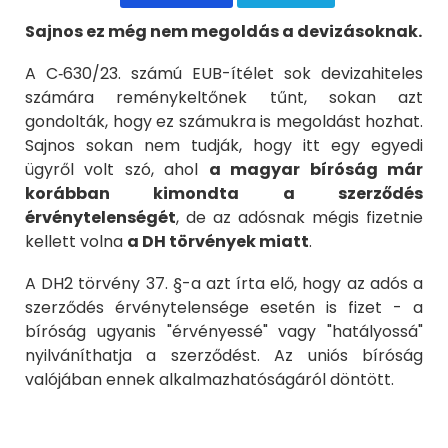
Sajnos ez még nem megoldás a devizásoknak.
A C‑630/23. számú EUB-ítélet sok devizahiteles
számára reménykeltőnek tűnt, sokan azt
gondolták, hogy ez számukra is megoldást hozhat.
Sajnos sokan nem tudják, hogy itt egy egyedi
ügyről volt szó, ahol
a magyar bíróság már
korábban kimondta a szerződés
érvénytelenségét
, de az adósnak mégis fizetnie
kellett volna
a DH törvények miatt
.
A DH2 törvény 37. §-a azt írta elő, hogy az adós a
szerződés érvénytelensége esetén is fizet - a
bíróság ugyanis "érvényessé" vagy "hatályossá"
nyilváníthatja a szerződést. Az uniós bíróság
valójában ennek alkalmazhatóságáról döntött.