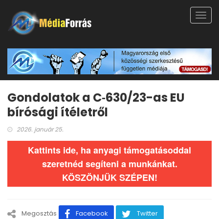
Toggl
navig
Gondolatok a C‑630/23-as EU
bírósági ítéletről
2026. január 25.
Kattints ide, ha anyagi támogatásoddal
szeretnéd segíteni a munkánkat.
KÖSZÖNJÜK SZÉPEN!
Megosztás
Facebook
Twitter