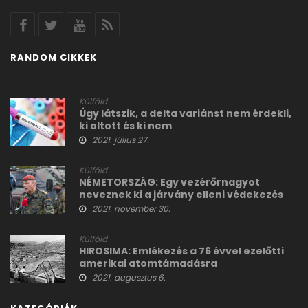
RANDOM CIKKEK
Külföld
Úgy látszik, a delta variánst nem érdekli,
ki oltott és ki nem
2021. július 27.
Külföld
NÉMETORSZÁG: Egy vezérőrnagyot
neveznek ki a járvány elleni védekezés
élére. Mire készülnek?
2021. november 30.
Külföld
HIROSIMA: Emlékezés a 76 évvel ezelőtti
amerikai atomtámadásra
2021. augusztus 6.