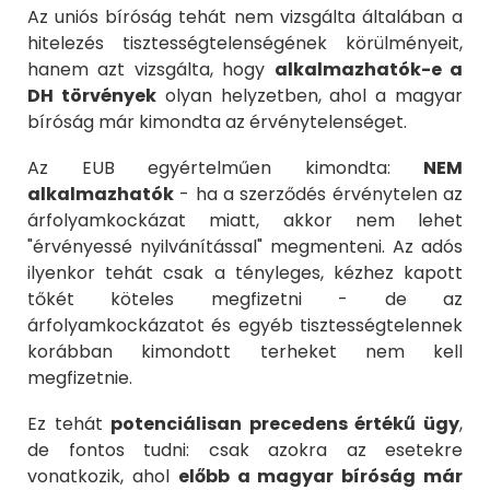
Az uniós bíróság tehát nem vizsgálta általában a
hitelezés tisztességtelenségének körülményeit,
hanem azt vizsgálta, hogy
alkalmazhatók-e a
DH törvények
olyan helyzetben, ahol a magyar
bíróság már kimondta az érvénytelenséget.
Az EUB egyértelműen kimondta:
NEM
alkalmazhatók
- ha a szerződés érvénytelen az
árfolyamkockázat miatt, akkor nem lehet
"érvényessé nyilvánítással" megmenteni. Az adós
ilyenkor tehát csak a tényleges, kézhez kapott
tőkét köteles megfizetni - de az
árfolyamkockázatot és egyéb tisztességtelennek
korábban kimondott terheket nem kell
megfizetnie.
Ez tehát
potenciálisan precedens értékű ügy
,
de fontos tudni: csak azokra az esetekre
vonatkozik, ahol
előbb a magyar bíróság már