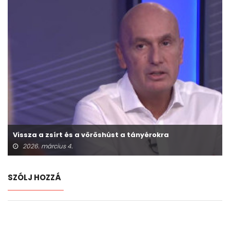
Vissza a zsírt és a vöröshúst a tányérokra
2026. március 4.
SZÓLJ HOZZÁ