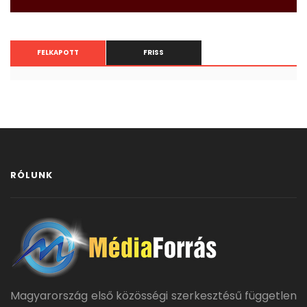
FELKAPOTT
FRISS
RÓLUNK
Magyarország első közösségi szerkesztésű független