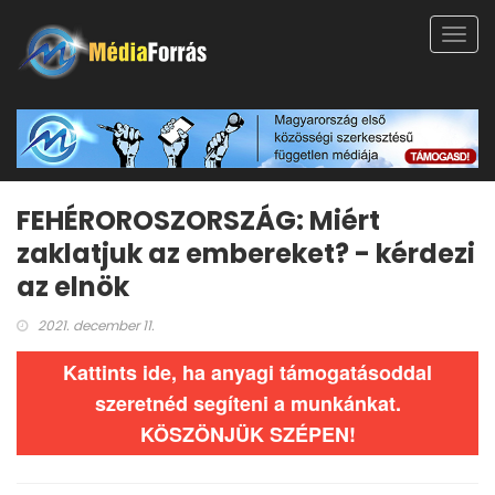
Toggl
navig
FEHÉROROSZORSZÁG: Miért
zaklatjuk az embereket? - kérdezi
az elnök
2021. december 11.
Kattints ide, ha anyagi támogatásoddal
szeretnéd segíteni a munkánkat.
KÖSZÖNJÜK SZÉPEN!