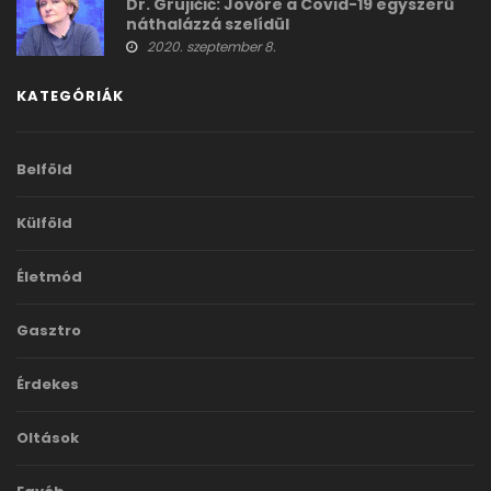
Dr. Grujičić: Jövőre a Covid-19 egyszerű
náthalázzá szelídül
2020. szeptember 8.
KATEGÓRIÁK
Belföld
Külföld
Életmód
Gasztro
Érdekes
Oltások