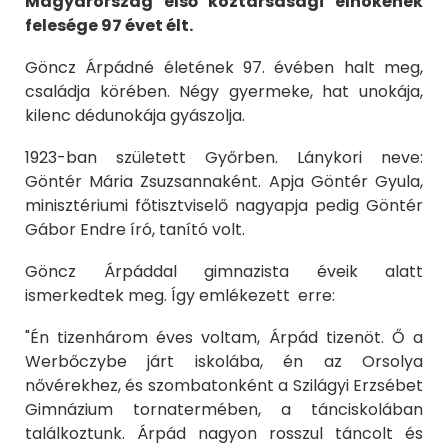
Magyarország első köztársasági elnökének
felesége 97 évet élt.
Göncz Árpádné életének 97. évében halt meg,
családja körében. Négy gyermeke, hat unokája,
kilenc dédunokája gyászolja.
1923-ban született Győrben. Lánykori neve:
Göntér Mária Zsuzsannaként. Apja Göntér Gyula,
minisztériumi főtisztviselő nagyapja pedig Göntér
Gábor Endre író, tanító volt.
Göncz Árpáddal gimnazista éveik alatt
ismerkedtek meg. Így emlékezett erre:
"Én tizenhárom éves voltam, Árpád tizenöt. Ő a
Werbőczybe járt iskolába, én az Orsolya
nővérekhez, és szombatonként a Szilágyi Erzsébet
Gimnázium tornatermében, a tánciskolában
találkoztunk. Árpád nagyon rosszul táncolt és