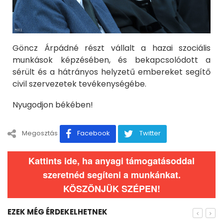
Göncz Árpádné részt vállalt a hazai szociális
munkások képzésében, és bekapcsolódott a
sérült és a hátrányos helyzetű embereket segítő
civil szervezetek tevékenységébe.
Nyugodjon békében!
Megosztás
Facebook
Twitter
Kattints ide, ha anyagi támogatásoddal
szeretnéd segíteni a munkánkat.
KÖSZÖNJÜK SZÉPEN!
EZEK MÉG ÉRDEKELHETNEK