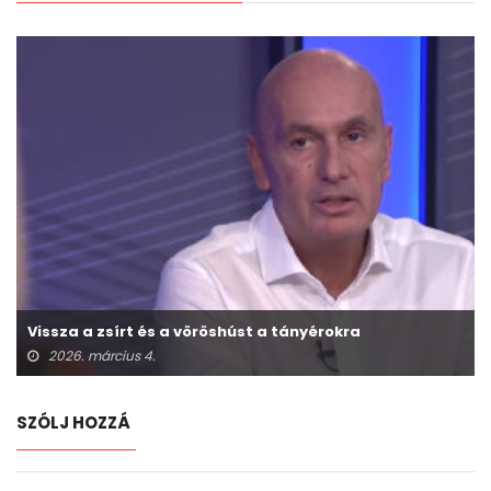
Vissza a zsírt és a vöröshúst a tányérokra
2026. március 4.
SZÓLJ HOZZÁ