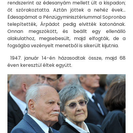
rendszerint az édesanyám mellett ült a kispadon;
őt szórakoztatta. Aztán jöttek a nehéz évek...
Édesapámat a Pénzügyminisztériummal Sopronba
telepítették, Árpádot pedig elvitték katonának.
Onnan megszökött, és beállt egy ellenálló
alakulathoz, megsebesült, majd elfogták, de a
fogságba vezényelt menetből is sikerült kijutnia.
1947. január 14-én házasodtak össze, majd 68
éven keresztül éltek együtt.