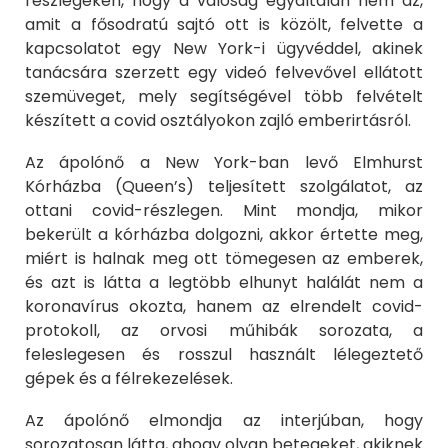
részlegeken, hogy a valóság egyáltalán nem az,
amit a fősodratú sajtó ott is közölt, felvette a
kapcsolatot egy New York-i ügyvéddel, akinek
tanácsára szerzett egy videó felvevővel ellátott
szemüveget, mely segítségével több felvételt
készített a covid osztályokon zajló emberirtásról.
Az ápolónő a New York-ban levő Elmhurst
Kórházba (Queen’s) teljesített szolgálatot, az
ottani covid-részlegen. Mint mondja, mikor
bekerült a kórházba dolgozni, akkor értette meg,
miért is halnak meg ott tömegesen az emberek,
és azt is látta a legtöbb elhunyt halálát nem a
koronavírus okozta, hanem az elrendelt covid-
protokoll, az orvosi műhibák sorozata, a
feleslegesen és rosszul használt lélegeztető
gépek és a félrekezelések.
Az ápolónő elmondja az interjúban, hogy
sorozatosan látta, ahogy olyan betegeket, akiknek