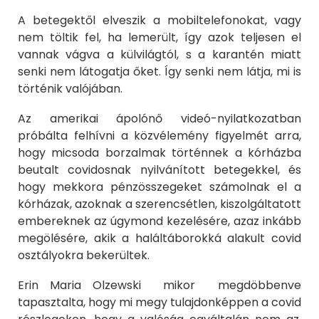
A betegektől elveszik a mobiltelefonokat, vagy
nem töltik fel, ha lemerült, így azok teljesen el
vannak vágva a külvilágtól, s a karantén miatt
senki nem látogatja őket. Így senki nem látja, mi is
történik valójában.
Az amerikai ápolónő videó-nyilatkozatban
próbálta felhívni a közvélemény figyelmét arra,
hogy micsoda borzalmak történnek a kórházba
beutalt covidosnak nyilvánított betegekkel, és
hogy mekkora pénzösszegeket számolnak el a
kórházak, azoknak a szerencsétlen, kiszolgáltatott
embereknek az úgymond kezelésére, azaz inkább
megölésére, akik a haláltáborokká alakult covid
osztályokra bekerültek.
Erin Maria Olzewski mikor megdöbbenve
tapasztalta, hogy mi megy tulajdonképpen a covid