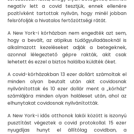
negatív lett a covid tesztjük, ennek ellenére
pozitívként tartottak nyilván, hogy minél jobban
felsrófolják a hivatalos fertőzöttségi rátát.
A New York-i kórházban nem engedték azt sem,
hogy a bevált, az atipikus tüdőgyulladásoknál is
alkalmazott kezeléseket adják a betegeknek,
azonnal lélegeztető gépre rakták, akit csak
lehetett és ezzel a biztos halálba küldték őket.
A covid-kórházakban 13 ezer dollárt számoltak el
minden olyan beutalt után akit covidosnak
nyilvánítottak és 10 ezer dollár ment a „kórház”
számlájára minden olyan haláleset után, ahol az
elhunytakat covidosnak nyilvánították.
A New York-i idős otthonok lakói között is iszonyú
pusztítást végeztek a covid protokollal. 15 ezer
nyugdíjas hunyt el állítólag covidban, a