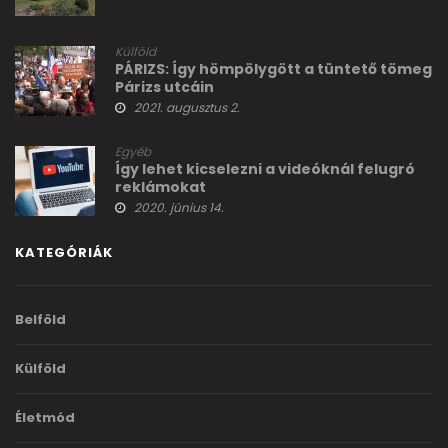
Külföld
PÁRIZS: Így hömpölygött a tüntető tömeg
Párizs utcáin
2021. augusztus 2.
Egyéb
Így lehet kicselezni a videóknál felugró
reklámokat
2020. június 14.
KATEGÓRIÁK
Belföld
Külföld
Életmód