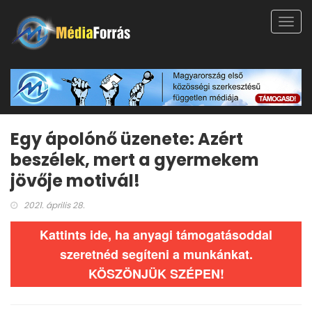
Toggl
navig
Egy ápolónő üzenete: Azért
beszélek, mert a gyermekem
jövője motivál!
2021. április 28.
Kattints ide, ha anyagi támogatásoddal
szeretnéd segíteni a munkánkat.
KÖSZÖNJÜK SZÉPEN!