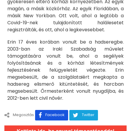
gyökeresen eltérő kórházi környezetben. Az egyik
magán, a másik közkórház. Az egyik Floridában, a
másik New Yorkban. Ott volt, ahol a legtöbb a
Covid-19-nek tulajdonított halálesetet
regisztrálták, és ott, ahol a legkevesebbet.
Erin 17 éves korában vonult be a hadseregbe.
2003-ban az Iraki Szabadság művelet
támogatására vonult be, ahol a segélyek
folyósításának és a kórházi létesítmények
fejlesztésének felügyeletét végezte. Erin
megsebesült, de a szolgálataiért megkapta a
hadsereg elismerő kitüntetését, és harcban
megsebesült. Őrmesterként vonult nyugdíjba, és
2012-ben lett civil nővér.
Megosztás
Facebook
Twitter
Kattints ide, ha anyagi támogatásoddal