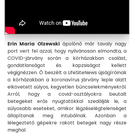
Erin Maria Olzewski
ápolónő már tavaly nagy
port vert fel azzal, hogy nyilvánosan elmondta, a
COVID-járvány során a kórházakban csalást,
gondatlanságot és kapzsiságot kellett
végignézzen. Ő beszélt a LifeSiteNews újságíróinak
a kórházakban a koronavírus járvány leple alatt
elkövetett súlyos, kegyetlen bűncselekményekről.
Arról, hogy a covid-osztályokra beutalt
betegeket erős nyugtatókkal szedálják le, a
súlyosabb eseteket, amikor légzéselégtelenséget
állapítanak meg intubálnak. Azonban a
lélegeztető gépekre rakott betegek nagy része
meghal.