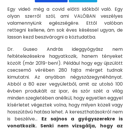
Egy videó még a covid előtti időkből való. Egy
olyan szerről szól, ami VALÓBAN veszélyes
valamennyiünk egészségére. Ettől valóban
rettegni kellene, ám sok éves késéssel ugyan, de
lassan kezd beszivárogni a köztudatba.
Dr. Guseo András ideggyógyász nem
feltételezésekre hagyatkozik, hanem tényeket
közölt (már 2019-ben!). Például hogy egy újszülött
csecsemő vérében 280 fajta mérget tudnak
kimutatni. Az anyában négyszázegynéhányat.
Abból a 80 ezer vegyületből, amit az utolsó 100
évben produkált az ipar, és szór szét a világ
minden szegletében anélkül, hogy egyetlen eggyel
kísérletet végeztek volna, hogy milyen közeli vagy
hosszútávú hatása lehet. A kereszthatásokról nem
is beszélve...
Ez sajnos a gyógyszerekre is
vonatkozik. Senki nem vizsgálja, hogy az