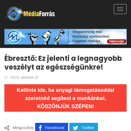
Toggl
navig
Ébresztő: Ez jelenti a legnagyobb
veszélyt az egészségünkre!
2024. október 31.
Kattints ide, ha anyagi támogatásoddal
szeretnéd segíteni a munkánkat.
KÖSZÖNJÜK SZÉPEN!
Megosztás
Facebook
Twitter