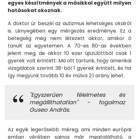
egyes készítmények a másikkal együtt milyen
hatásokat okoznak.
A doktor úr beszél az autizmus lehetséges okairól
is. Lényegében egy mérgezés eredménye. Ez a
betegség még nem létezett akkor, amikor ő
tanult az egyetemen. A 70-es 80-as években
jelent meg, de akkor 10 ezer újszülöttből csak 1
gyerek volt érintett. Ma ott tartunk, hogy amerikai
vizsgálatok szerint 38-ból 1 gyerek érintett, és ha
így megyünk tovább 10 év múlva 2:1 arány lehet.
"Egyszerűen félelmetes és
megállíthatatlan" - fogalmaz
Guseo András.
Az egyik legerősebb méreg, ami minden európai
ember vérében sajnos már megtalálható, a