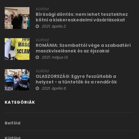
Külföld
Bírósági döntés: nem lehet tesztekhez
kötni a kiskereskedelmi vásárlásokat
2021. április 2.
Külföld
ROMÁNIA: Szombattól vége a szabadtéri
maszkviselésnek és az éjszakai
korlátozásoknak
2021. május 13.
Külföld
OLASZORSZÁG: Egyre feszültebb a
helyzet - a tüntetők és a rendőrök
összecsaptak az utcákon
2021. április 6.
KATEGÓRIÁK
Belföld
Külföld