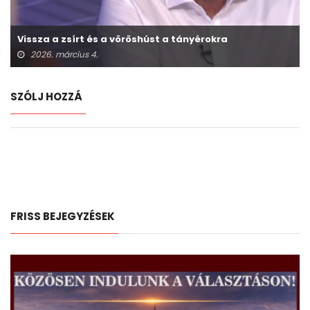
Vissza a zsírt és a vöröshúst a tányérokra
2026. március 4.
SZÓLJ HOZZÁ
FRISS BEJEGYZÉSEK