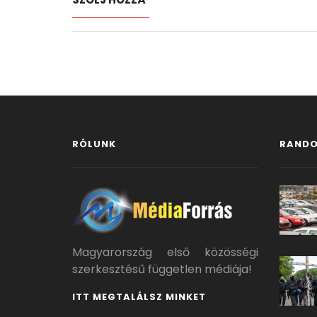
RÓLUNK
RANDO
Magyarország első közösségi
szerkesztésű független médiája!
ITT MEGTALÁLSZ MINKET