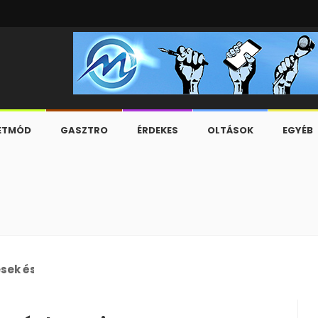
ETMÓD
GASZTRO
ÉRDEKES
OLTÁSOK
EGYÉB
esek és a C-630/23-as ügy