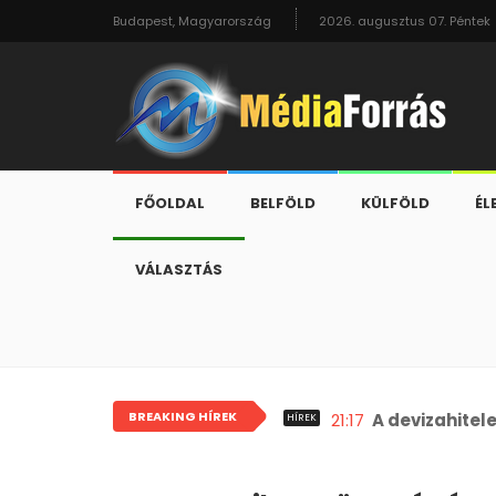
Budapest, Magyarország
2026. augusztus 07. Péntek
FŐOLDAL
BELFÖLD
KÜLFÖLD
ÉL
VÁLASZTÁS
BREAKING HÍREK
21:17
A devizahitel
HÍREK