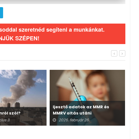
ásoddal szeretnéd segíteni a munkánkat.
NJÜK SZÉPEN!
Ijesztő adatok az MMR és
nról szól?
MMRV oltás utáni
A v
halálesetekről
ius 3.
2026. február 26.
2