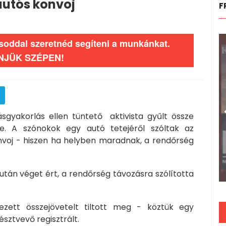
 autós konvoj
F
ásoddal szeretnéd segíteni a munkánkat.
NJÜK SZÉPEN!
gyakorlás ellen tüntető aktivista gyűlt össze
re. A szónokok egy autó tetejéről szóltak az
nvoj - hiszen ha helyben maradnak, a rendőrség
után véget ért, a rendőrség távozásra szólította
ezett összejövetelt tiltott meg - köztük egy
észtvevő regisztrált.