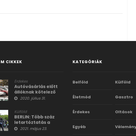
M CIKKEK
KATEGÓRIÁK
Érdekes
Belföld
Külföld
Autóvásárlás előtt
állóknak kötelező
Életmód
Gasztro
böngésznivaló
2020. július 31.
Külföld
Érdekes
Oltások
BERLIN: Több száz
letartóztatás a
Egyéb
Vélemén
korona tüntetésen
2021. május 23.