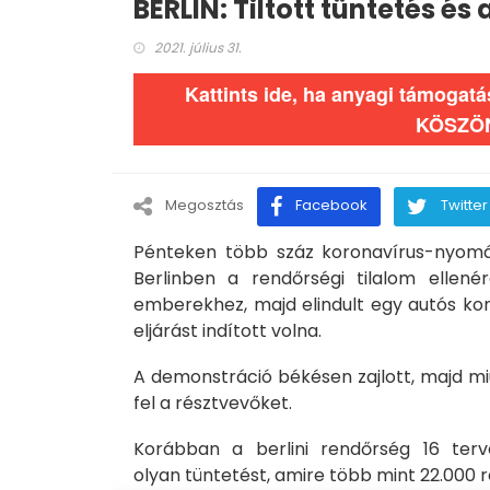
BERLIN: Tiltott tüntetés és
2021. július 31.
Kattints ide, ha anyagi támogat
KÖSZÖ
Megosztás
Facebook
Twitter
Pénteken több száz koronavírus-nyomás
Berlinben a rendőrségi tilalom ellené
emberekhez, majd elindult egy autós ko
eljárást indított volna.
A demonstráció békésen zajlott, majd mi
fel a résztvevőket.
Korábban a berlini rendőrség 16 terv
olyan tüntetést, amire több mint 22.000 r