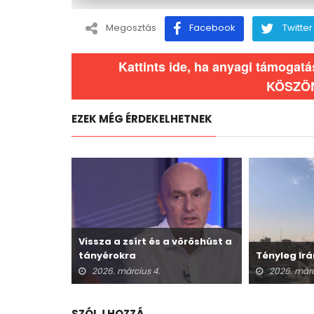
Megosztás
Facebook
Twitter
Kattints ide, ha anyagi támogat
KÖSZÖ
EZEK MÉG ÉRDEKELHETNEK
Vissza a zsírt és a vöröshúst a
tányérokra
Tényleg Irá
2026. március 4.
2026. márc
SZÓLJ HOZZÁ