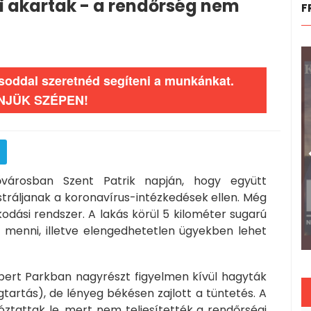
i akartak - a rendőrség nem
F
ásoddal szeretnéd segíteni a munkánkat.
NJÜK SZÉPEN!
városban Szent Patrik napján, hogy együtt
stráljanak a koronavírus-intézkedések ellen. Még
odási rendszer. A lakás körül 5 kilométer sugarú
 menni, illetve elengedhetetlen ügyekben lehet
bert Parkban nagyrészt figyelmen kívül hagyták
gtartás), de lényeg békésen zajlott a tüntetés. A
ztattak le, mert nem teljesítették a rendőrségi