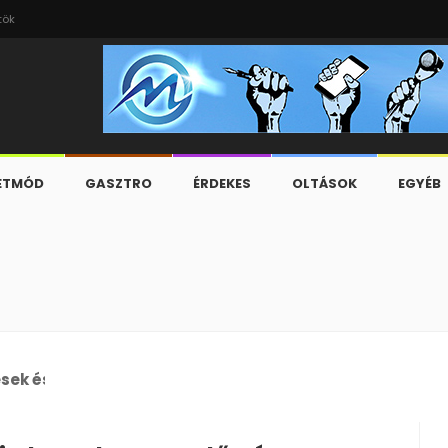
tök
ETMÓD
GASZTRO
ÉRDEKES
OLTÁSOK
EGYÉB
esek és a C-630/23-as ügy