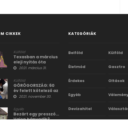
M CIKKEK
KATEGÓRIÁK
Külföld
Belföld
Külföld
Texasban a március
eleji nyitás óta
Életmód
Gasztro
folyamatosan
2021. március 31.
csökken a covid
esetek száma
Külföld
Érdekes
Oltások
GÖRÖGORSZÁG: 60
év felett kötelező az
Egyéb
Vélemén
oltás
2021. november 30.
Devizahitel
Választá
Egyéb
Bezárt egy presszó...
Vajon hányadik?
2021. január 24.