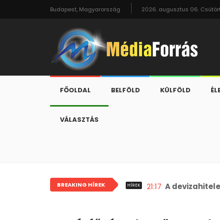
Budapest, Magyarország
2026. augusztus 06. Csütör
FŐOLDAL
BELFÖLD
KÜLFÖLD
ÉL
VÁLASZTÁS
BREAKING HÍREK
21:17
A devizahitel
HÍREK