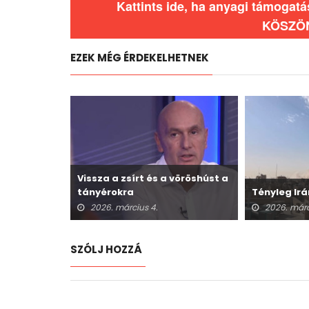
Kattints ide, ha anyagi támogat
KÖSZÖ
EZEK MÉG ÉRDEKELHETNEK
Vissza a zsírt és a vöröshúst a
tányérokra
Tényleg Irá
2026. március 4.
2026. márc
SZÓLJ HOZZÁ