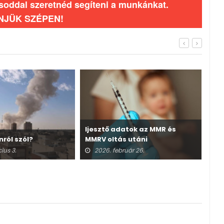
ásoddal szeretnéd segíteni a munkánkat.
NJÜK SZÉPEN!
Ijesztő adatok az MMR és
nról szól?
MMRV oltás utáni
A v
halálesetekről
ius 3.
2026. február 26.
2