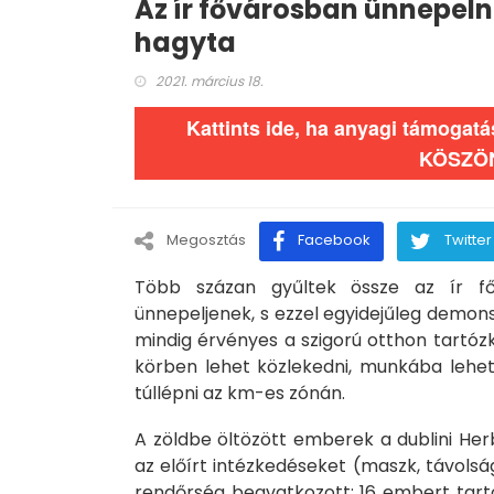
Az ír fővárosban ünnepeln
hagyta
2021. március 18.
Kattints ide, ha anyagi támogat
KÖSZÖ
Megosztás
Facebook
Twitter
Több százan gyűltek össze az ír fő
ünnepeljenek, s ezzel egyidejűleg demon
mindig érvényes a szigorú otthon tartózk
körben lehet közlekedni, munkába lehet
túllépni az km-es zónán.
A zöldbe öltözött emberek a dublini Her
az előírt intézkedéseket (maszk, távolsá
rendőrség beavatkozott: 16 embert tartó