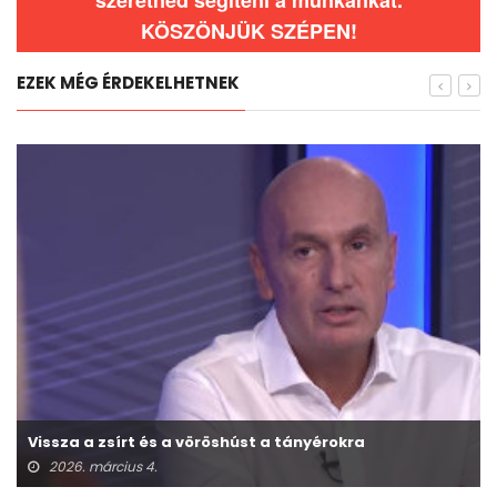
KÖSZÖNJÜK SZÉPEN!
EZEK MÉG ÉRDEKELHETNEK
Vissza a zsírt és a vöröshúst a tányérokra
2026. március 4.