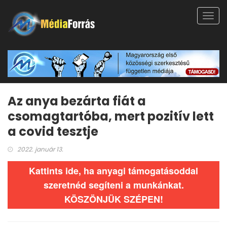
Toggl
navig
Az anya bezárta fiát a
csomagtartóba, mert pozitív lett
a covid tesztje
2022. január 13.
Kattints ide, ha anyagi támogatásoddal
szeretnéd segíteni a munkánkat.
KÖSZÖNJÜK SZÉPEN!