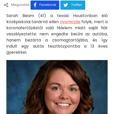
Megosztás
Facebook
Twitter
Sarah Beam (41) a texasi Houstonban élő
középiskolai tanárnő ellen
nyomozás
folyik, mert a
koronafertőzéstől való félelem miatt saját fiát
veszélyeztette: nem engedte beülni az autóba,
hanem bezárta a csomagtartójába, és így
indult egy autós tesztközpontba a 13 éves
gyerekkel.