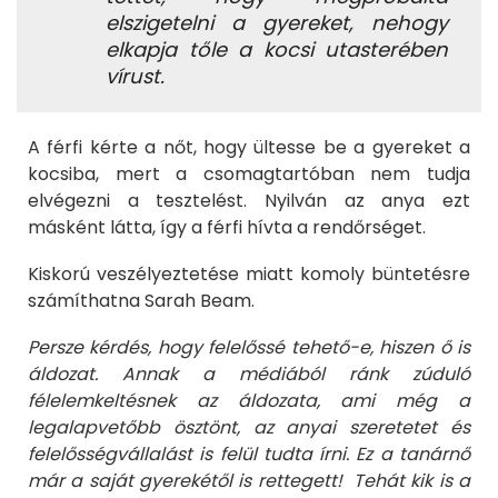
elszigetelni a gyereket, nehogy
elkapja tőle a kocsi utasterében
vírust.
A férfi kérte a nőt, hogy ültesse be a gyereket a
kocsiba, mert a csomagtartóban nem tudja
elvégezni a tesztelést. Nyilván az anya ezt
másként látta, így a férfi hívta a rendőrséget.
Kiskorú veszélyeztetése miatt komoly büntetésre
számíthatna Sarah Beam.
Persze kérdés, hogy felelőssé tehető-e, hiszen ő is
áldozat. Annak a médiából ránk zúduló
félelemkeltésnek az áldozata, ami még a
legalapvetőbb ösztönt, az anyai szeretetet és
felelősségvállalást is felül tudta írni. Ez a tanárnő
már a saját gyerekétől is rettegett! Tehát kik is a