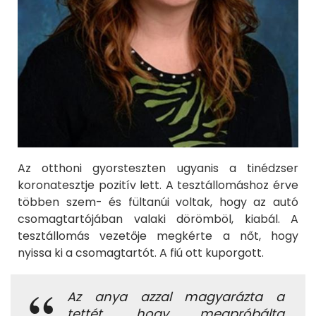
Az otthoni gyorsteszten ugyanis a tinédzser
koronatesztje pozitív lett. A tesztállomáshoz érve
többen szem- és fültanúi voltak, hogy az autó
csomagtartójában valaki dörömböl, kiabál. A
tesztállomás vezetője megkérte a nőt, hogy
nyissa ki a csomagtartót. A fiú ott kuporgott.
Az anya azzal magyarázta a
tettét, hogy megpróbálta