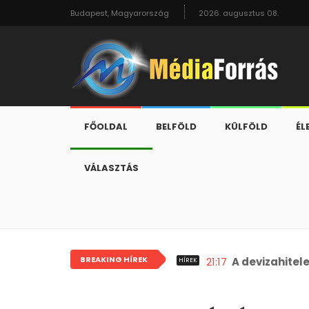
Budapest, Magyarország
2026. augusztus 08.
FŐOLDAL
BELFÖLD
KÜLFÖLD
ÉL
VÁLASZTÁS
BREAKING HÍREK
21:17
A devizahitel
HÍREK