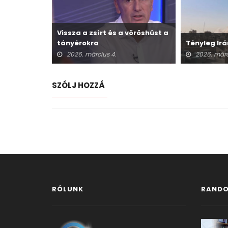
Vissza a zsírt és a vöröshúst a
tányérokra
Tényleg Irá
2026. március 4.
2026. márc
SZÓLJ HOZZÁ
RÓLUNK
RANDO