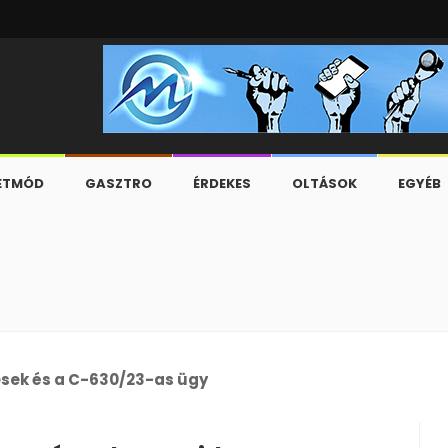
ETMÓD
GASZTRO
ÉRDEKES
OLTÁSOK
EGYÉB
esek és a C-630/23-as ügy