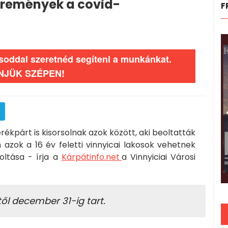
remények a covid-
F
ásoddal szeretnéd segíteni a munkánkat.
NJÜK SZÉPEN!
rékpárt is kisorsolnak azok között, aki beoltatták
 azok a 16 év feletti vinnyicai lakosok vehetnek
oltása - írja a
Kárpátinfo.net
a Vinnyiciai Városi
l december 31-ig tart.