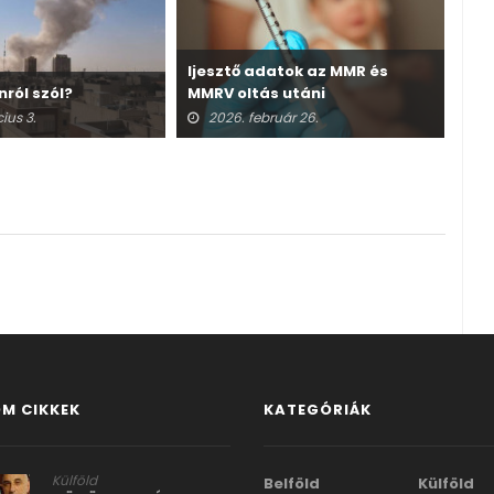
Ijesztő adatok az MMR és
nról szól?
MMRV oltás utáni
A v
halálesetekről
ius 3.
2026. február 26.
2
M CIKKEK
KATEGÓRIÁK
Külföld
Belföld
Külföld