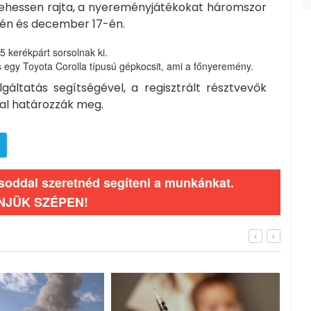
ehessen rajta, a nyereményjátékokat háromszor
5-én és december 17-én.
 kerékpárt sorsolnak ki.
 egy Toyota Corolla típusú gépkocsit, ami a főnyeremény.
gáltatás segítségével, a regisztrált résztvevők
val határozzák meg.
ásoddal szeretnéd segíteni a munkánkat.
NJÜK SZÉPEN!