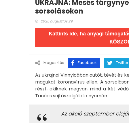
UKRAJNA: Mesés tárgynye
sorsolásokon
2021. augusztus 29.
Kattints ide, ha anyagi támogat
KÖSZÖ
Megosztás
Facebook
Twitter
Az ukrajnai Vinnyicában autót, tévét és ke
magukat koronavírus ellen. A sorsoláson
részt, akiknek megvan mind a két védő
Tanács sajtószolgálata nyomán.
Az akció szeptember elejétő