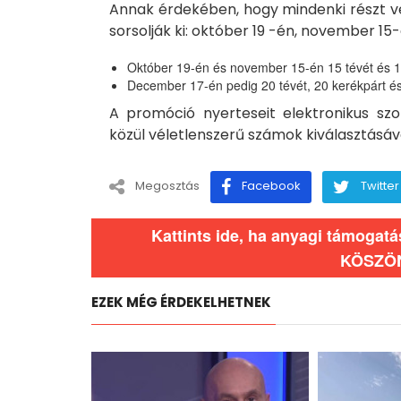
Annak érdekében, hogy mindenki részt v
sorsolják ki: október 19 -én, november 1
Október 19-én és november 15-én 15 tévét és 15
December 17-én pedig 20 tévét, 20 kerékpárt és
A promóció nyerteseit elektronikus szol
közül véletlenszerű számok kiválasztásá
Megosztás
Facebook
Twitter
Kattints ide, ha anyagi támogat
KÖSZÖ
EZEK MÉG ÉRDEKELHETNEK