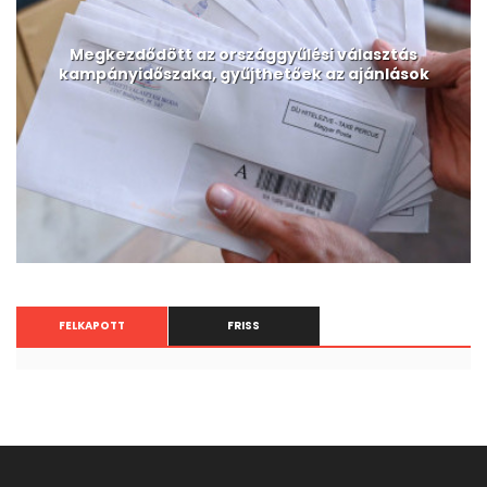
Megkezdődött az országgyűlési választás
kampányidőszaka, gyűjthetőek az ajánlások
FELKAPOTT
FRISS