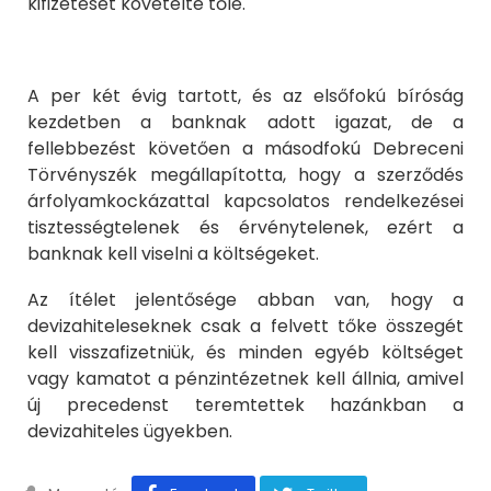
kifizetését követelte tőle.
A per két évig tartott, és az elsőfokú bíróság
kezdetben a banknak adott igazat, de a
fellebbezést követően a másodfokú Debreceni
Törvényszék megállapította, hogy a szerződés
árfolyamkockázattal kapcsolatos rendelkezései
tisztességtelenek és érvénytelenek, ezért a
banknak kell viselni a költségeket.
Az ítélet jelentősége abban van, hogy a
devizahiteleseknek csak a felvett tőke összegét
kell visszafizetniük, és minden egyéb költséget
vagy kamatot a pénzintézetnek kell állnia, amivel
új precedenst teremtettek hazánkban a
devizahiteles ügyekben.