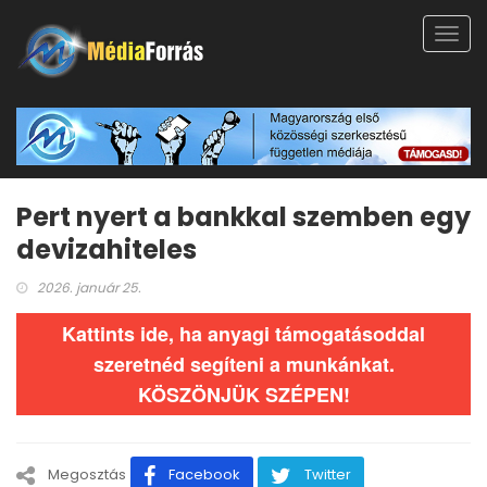
Toggl
navig
Pert nyert a bankkal szemben egy
devizahiteles
2026. január 25.
Kattints ide, ha anyagi támogatásoddal
szeretnéd segíteni a munkánkat.
KÖSZÖNJÜK SZÉPEN!
Megosztás
Facebook
Twitter