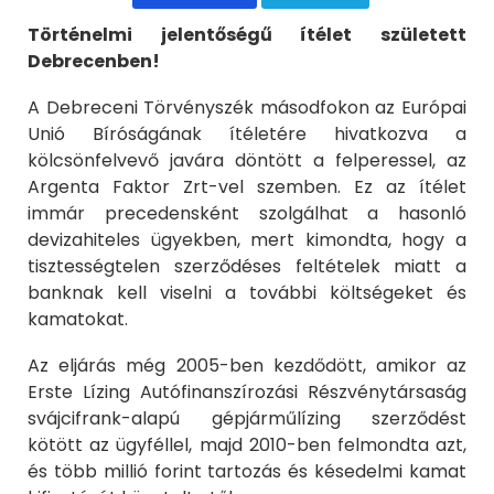
Történelmi jelentőségű ítélet született
Debrecenben!
A Debreceni Törvényszék másodfokon az Európai
Unió Bíróságának ítéletére hivatkozva a
kölcsönfelvevő javára döntött a felperessel, az
Argenta Faktor Zrt-vel szemben. Ez az ítélet
immár precedensként szolgálhat a hasonló
devizahiteles ügyekben, mert kimondta, hogy a
tisztességtelen szerződéses feltételek miatt a
banknak kell viselni a további költségeket és
kamatokat.
Az eljárás még 2005-ben kezdődött, amikor az
Erste Lízing Autófinanszírozási Részvénytársaság
svájcifrank-alapú gépjárműlízing szerződést
kötött az ügyféllel, majd 2010-ben felmondta azt,
és több millió forint tartozás és késedelmi kamat