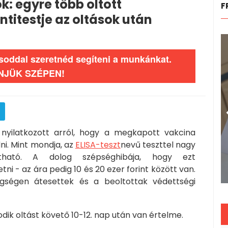
: egyre több oltott
F
ntitestje az oltások után
ásoddal szeretnéd segíteni a munkánkat.
NJÜK SZÉPEN!
nyilatkozott arról, hogy a megkapott vakcina
i. Mint mondja, az
ELISA-teszt
nevű teszttel nagy
tatható. A dolog szépséghibája, hogy ezt
i - az ára pedig 10 és 20 ezer forint között van.
gségen átesettek és a beoltottak védettségi
dik oltást követő 10-12. nap után van értelme.