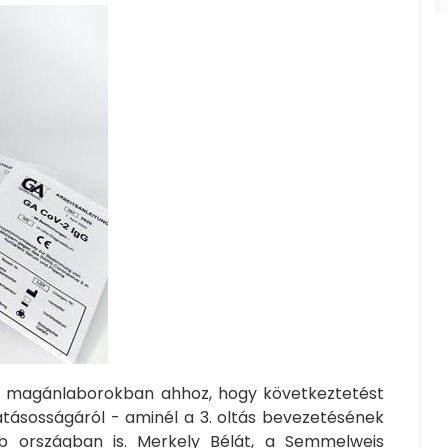
l magánlaborokban ahhoz, hogy következtetést
hatásosságáról - aminél a 3. oltás bevezetésének
b országban is. Merkely Bélát, a Semmelweis