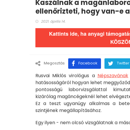
Kaszálnak a magánlaborok
ellenőrizteti, hogy van-e a
2021. április 14.
Kattints ide, ha anyagi támogat
KÖSZÖ
Megosztás
Facebook
Twitter
Rusvai Miklós virológus a
Népszavának
hatásosságáról hogyan lehet meggyőződn
pontosságú laborvizsgálattal kimu
kizárólag magáncégeknél lehet elvégeztetn
Ez a teszt ugyanúgy alkalmas a bete
szintjének megállapításához.
Egy ilyen - nem olcsó vizsgálatnak a máso