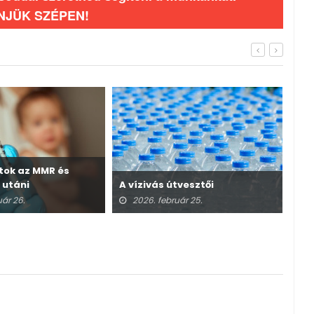
NJÜK SZÉPEN!
atok az MMR és
Irá
 utáni
A vízivás útvesztői
sza
ről
uár 26.
2026. február 25.
2