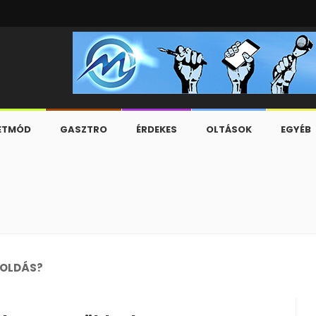
ETMÓD
GASZTRO
ÉRDEKES
OLTÁSOK
EGYÉB
esek és a C-630/23-as ügy