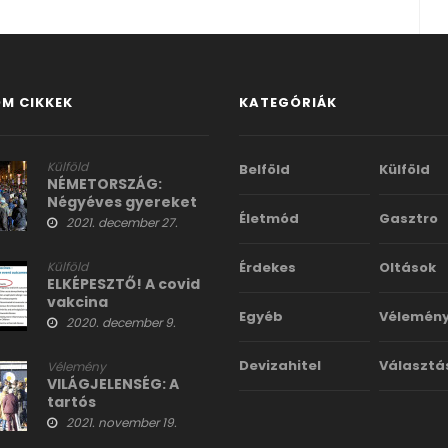
M CIKKEK
KATEGÓRIÁK
Külföld
Belföld
Külföld
NÉMETORSZÁG:
Négyéves gyereket
Életmód
Gasztro
fújtak le a rendőrök
2021. december 27.
paprikasprayvel
Külföld
Érdekes
Oltások
ELKÉPESZTŐ! A covid
vakcina
Egyéb
Vélemén
mellékhatásai
2020. december 9.
között még A HALÁL
IS SZEREPEL!
Devizahitel
Választá
Vélemény
VILÁGJELENSÉG: A
tartós
bizonytalanság
2021. november 19.
drámai hatása