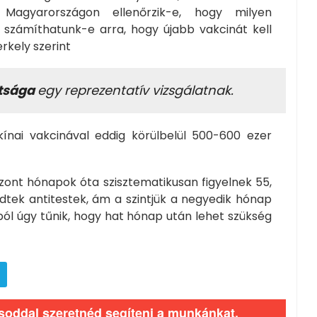
Magyarországon ellenőrzik-e, hogy milyen
e számíthatunk-e arra, hogy újabb vakcinát kell
kely szerint
ltsága
egy reprezentatív vizsgálatnak.
kínai vakcinával eddig körülbelül 500-600 ezer
zont hónapok óta szisztematikusan figyelnek 55,
ődtek antitestek, ám a szintjük a negyedik hónap
ból úgy tűnik, hogy hat hónap után lehet szükség
ásoddal szeretnéd segíteni a munkánkat.