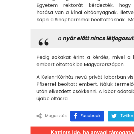
Egyetem rektorát kérdezték, hogy 
hatása van a kínai oltóanyagnak, illetv
kapni a Sinopharmmal beoltottaknak. Mer
a
nyár előtt nincs létjogosu
Pedig sokakat érint a kérdés, mivel a 
embert oltottak be Magyarországon.
A Kelen-Kórház nevű privát laborban vis
Pfizerrel beoltott embert. Náluk termel
után elkezdett csökkenni. A labor adatai
újabb oltásra.
Megosztás
Facebook
Twitter
Kattints ide, ha anyagi támogat