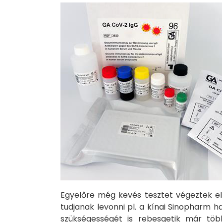
Egyelőre még kevés tesztet végeztek e
tudjanak levonni pl. a kínai Sinopharm 
szükségességét is rebesgetik már töb