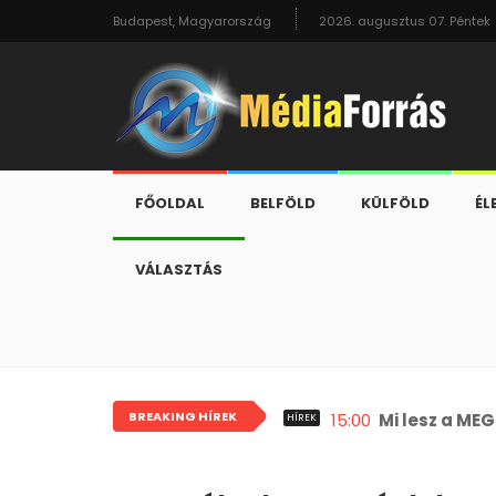
Budapest, Magyarország
2026. augusztus 07. Péntek
FŐOLDAL
BELFÖLD
KÜLFÖLD
ÉL
VÁLASZTÁS
BREAKING HÍREK
21:17
A devizahitel
HÍREK