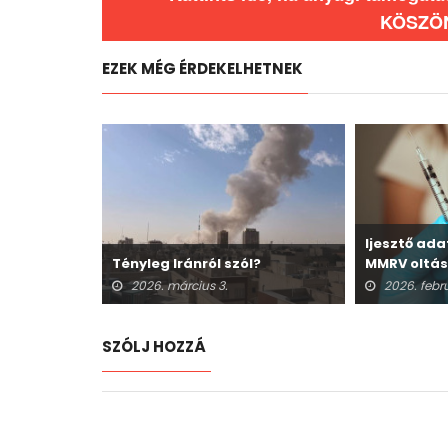
KÖSZÖ
EZEK MÉG ÉRDEKELHETNEK
 vöröshúst a
Ijesztő ad
Tényleg Iránról szól?
MMRV oltás
halálesetek
2026. március 3.
2026. febr
SZÓLJ HOZZÁ