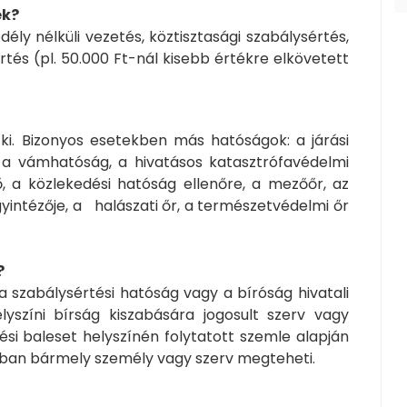
ek?
ly nélküli vezetés, köztisztasági szabálysértés,
rtés (pl. 50.000 Ft-nál kisebb értékre elkövetett
 ki. Bizonyos esetekben más hatóságok: a járási
, a vámhatóság, a hivatásos katasztrófavédelmi
lő, a közlekedési hatóság ellenőre, a mezőőr, az
yintézője, a halászati őr, a természetvédelmi őr
?
 a szabálysértési hatóság vagy a bíróság hivatali
yszíni bírság kiszabására jogosult szerv vagy
edési baleset helyszínén folytatott szemle alapján
ásban bármely személy vagy szerv megteheti.