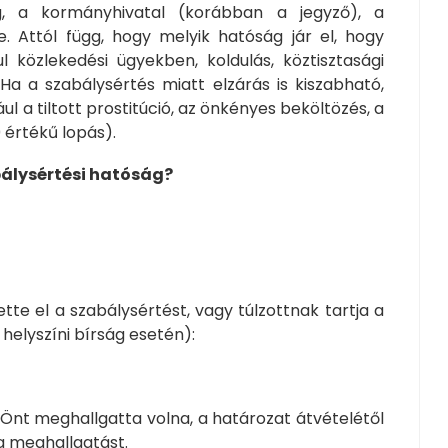
g, a kormányhivatal (ko­rábban a jegyző), a
. Attól függ, hogy melyik hatóság jár el, hogy
l közlekedési ügyekben, koldulás, köztisztasági
 Ha a szabálysértés miatt elzárás is kiszabható,
ul a tiltott prostitúció, az önkényes beköltözés, a
 értékű lopás).
bálysértési hatóság?
te el a szabálysértést, vagy túlzottnak tartja a
helyszíni bírság esetén):
nt meghallgatta volna, a határozat átvételétől
 a meghallgatást.