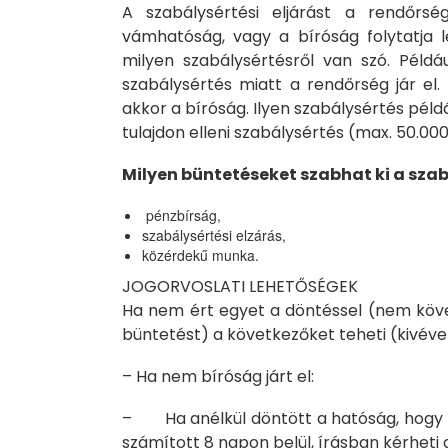
A szabálysértési eljárást a rendőrsé
vámhatóság, vagy a bíróság folytatja le
milyen szabálysértésről van szó. Példáu
szabálysértés miatt a rendőrség jár el.
akkor a bíróság. Ilyen szabálysértés példá
tulajdon elleni szabálysértés (max. 50.000
Milyen büntetéseket szabhat ki a sza
pénzbírság,
szabálysértési elzárás,
közérdekű munka.
JOGORVOSLATI LEHETŐSÉGEK
Ha nem ért egyet a döntéssel (nem követ
büntetést) a következőket teheti (kivéve 
– Ha nem bíróság járt el:
– Ha anélkül döntött a hatóság, hogy Ö
számított 8 napon belül, írásban kérheti