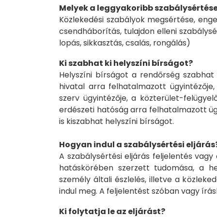
Melyek a leggyakoribb szabálysértés
Közlekedési szabályok megsértése, engedé
csendháborítás, tulajdon elleni szabálysé
lopás, sikkasztás, csalás, rongálás)
Ki szabhat ki helyszíni bírságot?
Helyszíni bírságot a rendőr­ség szabhat
hivatal arra felhatalmazott ügyintézője
szerv ügyintézője, a közterület-felügye
erdészeti hatóság arra felhatalmazott üg
is kiszabhat helyszíni bírságot.
Hogyan indul a szabálysértési eljárás
A szabálysértési eljárás feljelentés vagy
hatáskörében szerzett tudomása, a hel
személy általi észlelés, illetve a közlek
indul meg. A feljelentést szóban vagy ír
Ki folytatja le az eljárást?