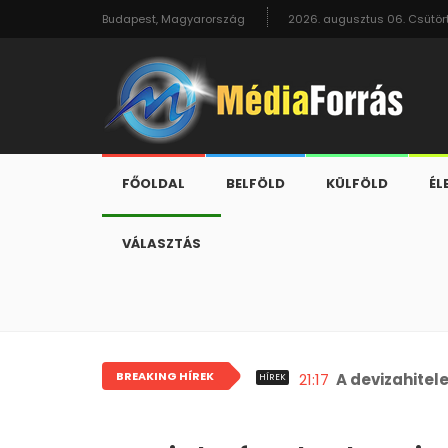
Budapest, Magyarország
2026. augusztus 06. Csütör
FŐOLDAL
BELFÖLD
KÜLFÖLD
ÉL
VÁLASZTÁS
BREAKING HÍREK
21:17
A devizahitel
HÍREK