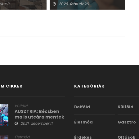
halálesetekről
ius 3.
2026. február 26.
2
M CIKKEK
KATEGÓRIÁK
Külföld
Belföld
Külföld
AUSZTRIA: Bécsben
ma is utcára mentek
Életmód
Gasztro
a covid szigorítások
2021. december 11.
és a kötelező oltások
ellen
Életmód
Érdekes
Oltások