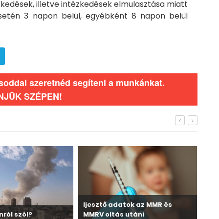
zkedések, illetve intézkedések elmulasztása miatt
esetén 3 napon belül, egyébként 8 napon belül
ásoddal szeretnéd segíteni a munkánkat.
NJÜK SZÉPEN!
Ijesztő adatok az MMR és
nról szól?
MMRV oltás utáni
A v