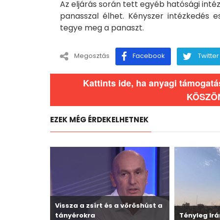
Az eljárás során tett egyéb hatósági inté
panasszal élhet. Kényszer intézkedés 
tegye meg a panaszt.
Megosztás
Facebook
Twitter
Kattints ide, ha anyagi támogat
KÖSZÖ
EZEK MÉG ÉRDEKELHETNEK
Vissza a zsírt és a vöröshúst a
tányérokra
Tényleg Irá