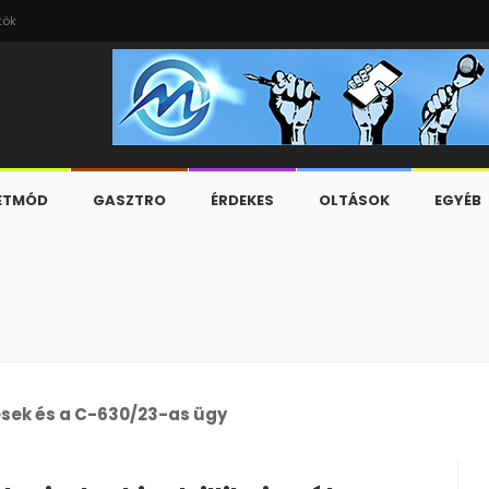
tök
ETMÓD
GASZTRO
ÉRDEKES
OLTÁSOK
EGYÉB
esek és a C-630/23-as ügy