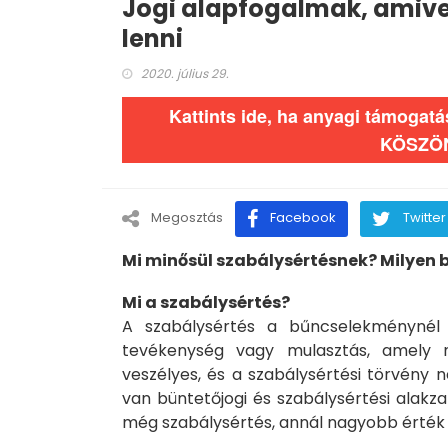
Jogi alapfogalmak, amivel
lenni
2020. július 29.
Kattints ide, ha anyagi támogat
KÖSZÖ
Megosztás
Facebook
Twitter
Mi minősül szabálysértésnek? Milyen 
Mi a szabálysértés?
A szabálysértés a bűncselekménynél 
tevékenység vagy mulasztás, amely 
veszélyes, és a szabálysértési törvény 
van büntetőjogi és szabálysértési alakza
még szabálysértés, annál nagyobb érté