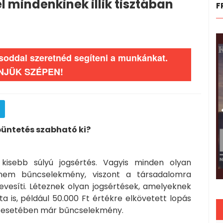
 mindenkinek illik tisztában
F
ásoddal szeretnéd segíteni a munkánkat.
NJÜK SZÉPEN!
büntetés szabható ki?
kisebb súlyú jogsértés. Vagyis minden olyan
nem bűncselekmény, viszont a társadalomra
nevesíti. Léteznek olyan jogsértések, amelyeknek
ta is, például 50.000 Ft értékre elkövetett lopás
k esetében már bűncselekmény.