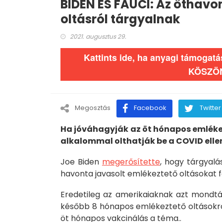
BIDEN ÉS FAUCI: Az öthavo
oltásról tárgyalnak
2021. augusztus 29.
Kattints ide, ha anyagi támogat
KÖSZÖ
Megosztás
Facebook
Twitter
Ha jóváhagyják az öt hónapos emlékez
alkalommal olthatják be a COVID ellen
Joe Biden
megerősítette
, hogy tárgyalá
havonta javasolt emlékeztető oltásokat fe
Eredetileg az amerikaiaknak azt mondták
később 8 hónapos emlékeztető oltásokró
öt hónapos vakcinálás a téma..