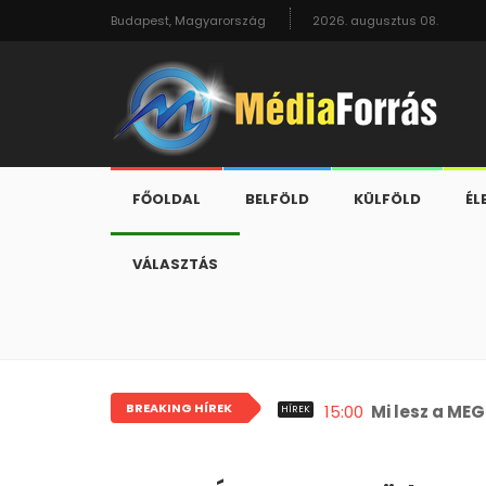
Budapest, Magyarország
2026. augusztus 08.
FŐOLDAL
BELFÖLD
KÜLFÖLD
ÉL
VÁLASZTÁS
BREAKING HÍREK
15:00
Mi lesz a ME
HÍREK