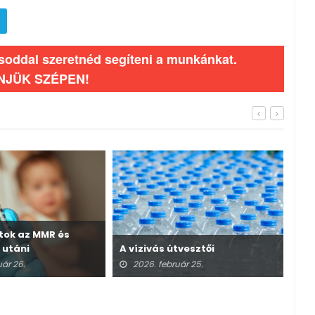
ásoddal szeretnéd segíteni a munkánkat.
NJÜK SZÉPEN!
atok az MMR és
Irá
 utáni
A vízivás útvesztői
sza
ről
uár 26.
2026. február 25.
2