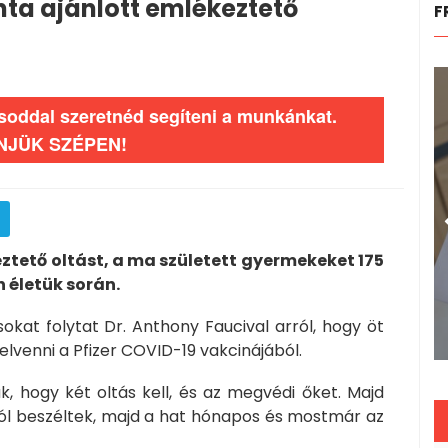
nta ajánlott emlékeztető
F
ásoddal szeretnéd segíteni a munkánkat.
NJÜK SZÉPEN!
tető oltást, a ma született gyermekeket 175
 életük során.
sokat folytat Dr. Anthony Faucival arról, hogy öt
lvenni a Pfizer COVID-19 vakcinájából.
, hogy két oltás kell, és az megvédi őket. Majd
l beszéltek, majd a hat hónapos és mostmár az