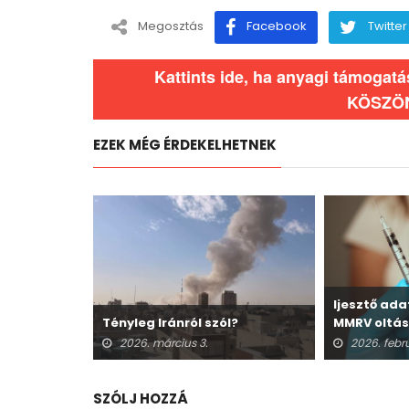
Megosztás
Facebook
Twitter
Kattints ide, ha anyagi támogat
KÖSZÖ
EZEK MÉG ÉRDEKELHETNEK
 vöröshúst a
Ijesztő ad
Tényleg Iránról szól?
MMRV oltás
halálesetek
2026. március 3.
2026. febr
SZÓLJ HOZZÁ