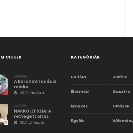
M CIKKEK
KATEGÓRIÁK
Érdekes
Belföld
Külföld
A koronavírus és a
média
Életmód
Gasztro
2020. április 4.
Belföld
Érdekes
Oltások
NARKOLEPSZIA: A
rettegett oltás
Egyéb
Vélemén
mellékhatás, ami a
2021. június 10.
gyerekekre is nagy
veszélyt jelent