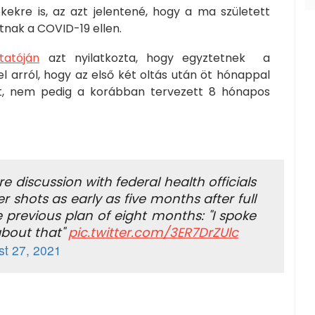
ekekre is, az azt jelentené, hogy a ma született
tnak a COVID-19 ellen.
ztatóján
azt nyilatkozta, hogy egyztetnek a
el arról, hogy az első két oltás után öt hónappal
at, nem pedig a korábban tervezett 8 hónapos
e discussion with federal health officials
 shots as early as five months after full
 previous plan of eight months: "I spoke
about that"
pic.twitter.com/3ER7DrZUlc
t 27, 2021