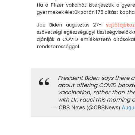
Ha a Pfizer vakcinát kiterjesztik a gyer
gyermekek életük során 175 oltást kapha
Joe Biden augusztus 27-i
sajtótájéko
szövetségi egészségügyi tisztségviselőkk
ajánlják a COVID emlékeztető oltások
rendszerességgel.
President Biden says there ar
about offering COVID booster
vaccination, rather than the
with Dr. Fauci this morning 
— CBS News (@CBSNews)
Augus