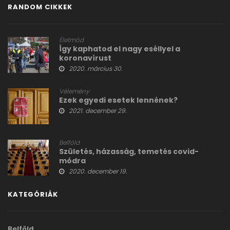
RANDOM CIKKEK
Életmód
Így kaphatod el nagy eséllyel a
koronavírust
2020. március 30.
Vélemény
Ezek egyedi esetek lennének?
2021. december 29.
Belföld
Születés, házasság, temetés covid-
módra
2020. december 19.
KATEGÓRIÁK
Belföld