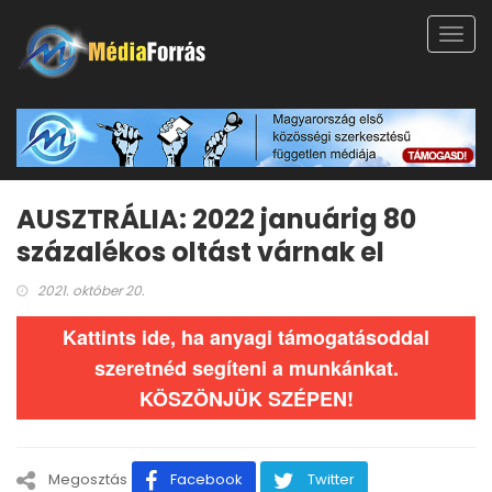
Toggl
navig
AUSZTRÁLIA: 2022 januárig 80
százalékos oltást várnak el
2021. október 20.
Kattints ide, ha anyagi támogatásoddal
szeretnéd segíteni a munkánkat.
KÖSZÖNJÜK SZÉPEN!
Megosztás
Facebook
Twitter