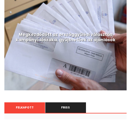
Megkezdődött az országgyűlési választás
kampányidőszaka, gyűjthetőek az ajánlások
FELKAPOTT
FRISS