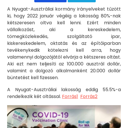
A Nyugat-Ausztráliai kormány irányelveket tűzött
ki, hogy 2022 január végéig a lakosság 80%-nak
kétszeresen oltva kell lenni. Ezért minden
vállalkozást, aki a kereskedelem,
tömegközlekedés, szolgáltató ipar,
kiskereskedelem, oktatás és az építőiparban
tevékenykedik kötelezni kell arra, hogy
valamennyi dolgozójától elvárja a kétszeres oltást.
Aki ezt nem teljesíti az 100.000 ausztrál dollár,
valamint a dolgozó alkalmanként 20.000 dollár
büntetést kell fizessen.
A Nyugat-Ausztráliai lakosság eddig 55.5%-a
rendelkezik két oltással.
Forrás1
Forrás2